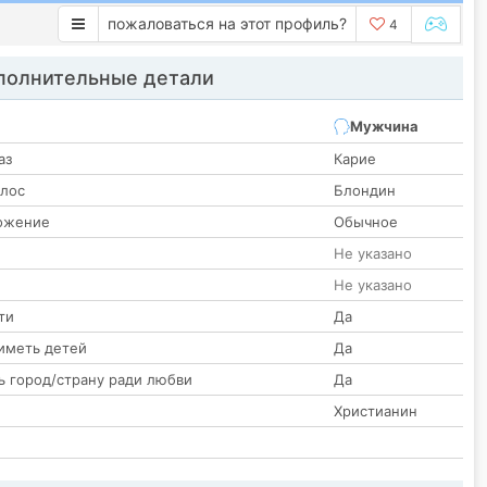
пожаловаться на этот профиль?
4
олнительные детали
Мужчина
аз
Карие
олос
Блондин
ожение
Обычное
Не указано
Не указано
ти
Да
иметь детей
Да
ь город/страну ради любви
Да
Христианин