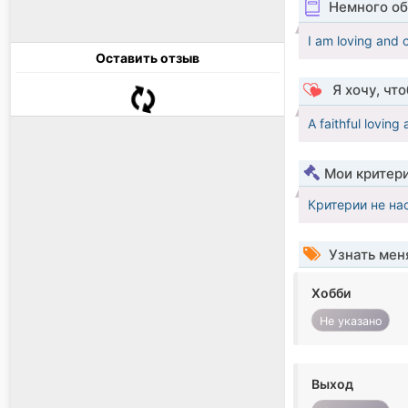
Немного об
I am loving and
Оставить отзыв
Я хочу, чт
A faithful loving
Мои критер
Критерии не на
Узнать мен
Хобби
Не указано
Выход