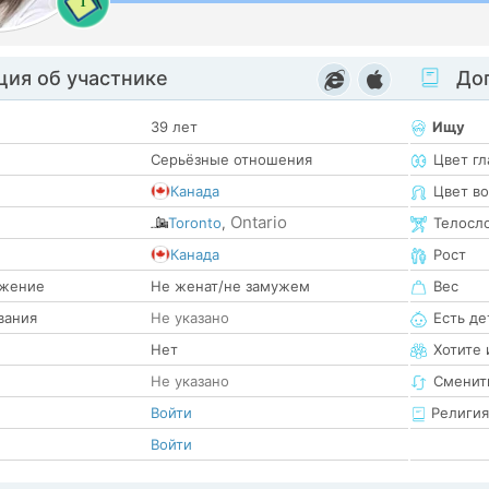
1
ия об участнике
Доп
39 лет
Ищу
Серьёзные отношения
Цвет гл
Канада
Цвет в
Ontario
Toronto
,
Телосл
е
Канада
Рост
жение
Не женат/не замужем
Вес
вания
Не указано
Есть де
Нет
Хотите 
Не указано
Сменит
Войти
Религия
Войти