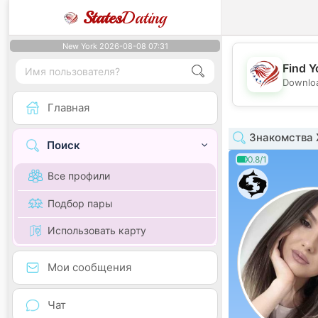
States
Dating
New York 2026-08-08 07:31
Find Y
Downloa
Главная
Знакомства 
Поиск
0.8/1
Все профили
Подбор пары
Использовать карту
Мои сообщения
Чат