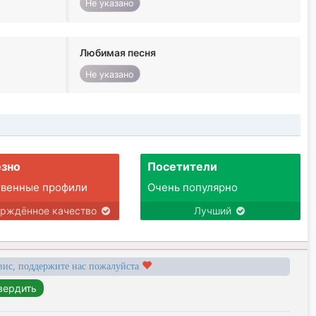
Не указано
Любимая песня
Не указано
зно
Посетители
твенные профили
Очень популярно
ерждённое качество
Лучший
вис, поддержите нас пожалуйста