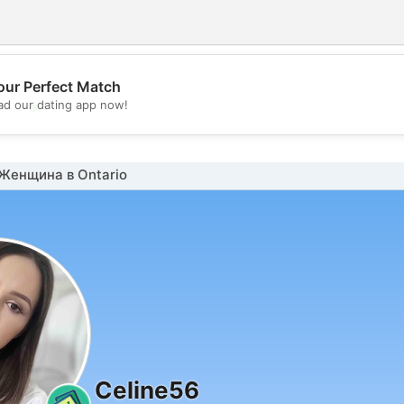
our Perfect Match
💖
d our dating app now!
💕
Женщина в Ontario
Celine56