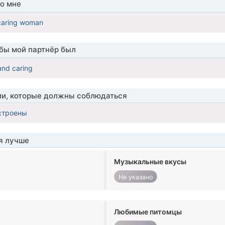
о мне
 caring woman
обы мой партнёр был
 and caring
ии, которые должны соблюдаться
строены
я лучше
Музыкальные вкусы
Не указано
Любимые питомцы