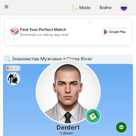
States
Dating
Toggle
Mode
Войти
navigation
💖
Find Your Perfect Match
💖
Download our dating app now!
💕
💕
Знакомства Мужчина в Cross River
0.4/1
0
Derder1
Давно