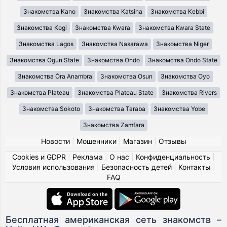
Знакомства Kano
Знакомства Katsina
Знакомства Kebbi
Знакомства Kogi
Знакомства Kwara
Знакомства Kwara State
Знакомства Lagos
Знакомства Nasarawa
Знакомства Niger
Знакомства Ogun State
Знакомства Ondo
Знакомства Ondo State
Знакомства Ȯra Anambra
Знакомства Osun
Знакомства Oyo
Знакомства Plateau
Знакомства Plateau State
Знакомства Rivers
Знакомства Sokoto
Знакомства Taraba
Знакомства Yobe
Знакомства Zamfara
Новости
|
Мошенники
|
Магазин
|
Отзывы
Cookies и GDPR
|
Реклама
|
О нас
|
Конфиденциальность
|
Условия использования
|
Безопасность детей
|
Контакты
|
FAQ
Бесплатная американская сеть знакомств –