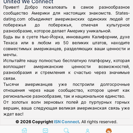
United We Connect
Привет! Добро пожаловать в самое разнообразное
сообщество Америки для настоящих знакомств. States-
dating.com объединяет американских одиноких людей от
побережья до побережья, отмечая культурное
разнообразие, которое делает Америку уникальной.
Будь вы в суете Нью-Йорка, инновациях Калифорнии, духе
Техаса или в любом из 50 великих штатов, находите
совместимых американцев, разделяющих ваши ценности и
мечты.
Испытайте нашу полностью бесплатную платформу, которая
воплощает американские ценности возможностей,
разнообразия и стремления к счастью через значимые
связи.
Тысячи американцев уже построили долгосрочные
отношения через наше сообщество, которое ценит как
региональное разнообразие, так и национальное единство.
От золотых волн зерновых полей до пурпурных горных
вершин, ваша следующая великая американская связь уже
ждет вас!
© 2026 Copyright
ISN Connect
.
All rights reserved.