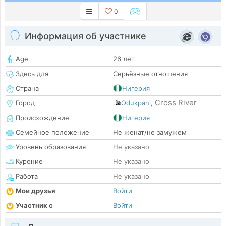
0
Информация об участнике
Age
26 лет
Здесь для
Серьёзные отношения
Страна
Нигерия
Cross River
Город
Odukpani
,
Происхождение
Нигерия
Семейное положение
Не женат/не замужем
Уровень образования
Не указано
Курение
Не указано
Работа
Не указано
Мои друзья
Войти
Участник с
Войти