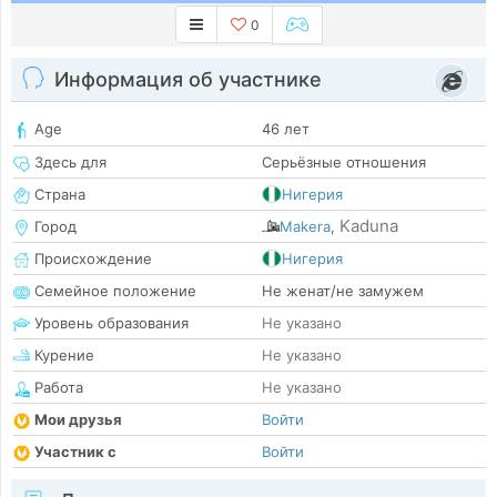
0
Информация об участнике
Age
46 лет
Здесь для
Серьёзные отношения
Страна
Нигерия
Kaduna
Город
Makera
,
Происхождение
Нигерия
Семейное положение
Не женат/не замужем
Уровень образования
Не указано
Курение
Не указано
Работа
Не указано
Мои друзья
Войти
Участник с
Войти