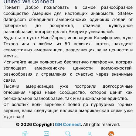
United We Connect
Привет! Добро пожаловать в самое разнообразное
сообщество Америки для настоящих знакомств. States-
dating.com объединяет американских одиноких людей от
побережья до побережья, отмечая культурное
разнообразие, которое делает Америку уникальной.
Будь вы в суете Нью-Йорка, инновациях Калифорнии, духе
Техаса или в любом из 50 великих штатов, находите
совместимых американцев, разделяющих ваши ценности и
мечты.
Испытайте нашу полностью бесплатную платформу, которая
воплощает американские ценности возможностей,
разнообразия и стремления к счастью через значимые
связи.
Тысячи американцев уже построили долгосрочные
отношения через наше сообщество, которое ценит как
региональное разнообразие, так и национальное единство.
От золотых волн зерновых полей до пурпурных горных
вершин, ваша следующая великая американская связь уже
ждет вас!
© 2026 Copyright
ISN Connect
.
All rights reserved.