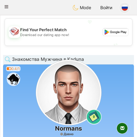
States
Dating
Toggle
Mode
Войти
navigation
💖
Find Your Perfect Match
💖
Download our dating app now!
💕
💕
Знакомства Мужчина в Kaduna
0.4/1
0
Normans
Давно