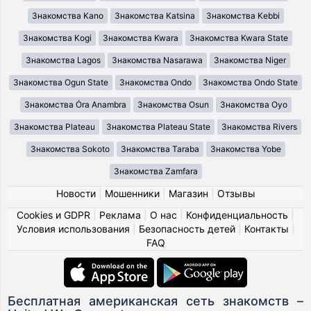
Знакомства Kano
Знакомства Katsina
Знакомства Kebbi
Знакомства Kogi
Знакомства Kwara
Знакомства Kwara State
Знакомства Lagos
Знакомства Nasarawa
Знакомства Niger
Знакомства Ogun State
Знакомства Ondo
Знакомства Ondo State
Знакомства Ȯra Anambra
Знакомства Osun
Знакомства Oyo
Знакомства Plateau
Знакомства Plateau State
Знакомства Rivers
Знакомства Sokoto
Знакомства Taraba
Знакомства Yobe
Знакомства Zamfara
Новости
|
Мошенники
|
Магазин
|
Отзывы
Cookies и GDPR
|
Реклама
|
О нас
|
Конфиденциальность
|
Условия использования
|
Безопасность детей
|
Контакты
|
FAQ
Бесплатная американская сеть знакомств –