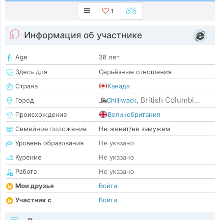
1
Информация об участнике
Age
38 лет
Здесь для
Серьёзные отношения
Страна
Канада
British Columbi...
Город
Chilliwack
,
Происхождение
Великобритания
Семейное положение
Не женат/не замужем
Уровень образования
Не указано
Курение
Не указано
Работа
Не указано
Мои друзья
Войти
Участник с
Войти