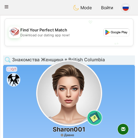
States
Dating
Toggle
Mode
Войти
navigation
💖
Find Your Perfect Match
💖
Download our dating app now!
💕
💕
Знакомства Женщина в British Columbia
0/1
0
Sharon001
Давно