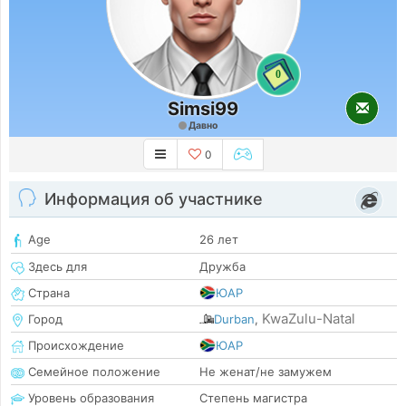
0
Simsi99
Давно
0
Информация об участнике
Age
26 лет
Здесь для
Дружба
Страна
ЮАР
KwaZulu-Natal
Город
Durban
,
Происхождение
ЮАР
Семейное положение
Не женат/не замужем
Уровень образования
Степень магистра