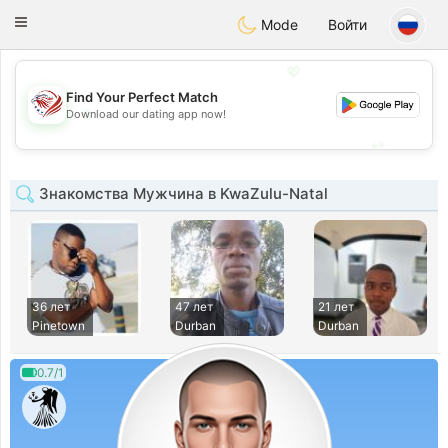
States
Dating
Toggle
Mode
Войти
navigation
💖
Find Your Perfect Match
💖
Download our dating app now!
💕
💕
Знакомства Мужчина в KwaZulu-Natal
36 лет
47 лет
21 лет
Pinetown
Durban
Durban
0.7/1