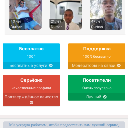
40 лет
21 лет
47 лет
Durban
Durban
Durban
Бесплатно
Поддержка
%
100
100% бесплатно
Бесплатные услуги
Модераторы на связи
Серьёзно
Посетители
качественные профили
Очень популярно
Подтверждённое качество
Лучший
Мы усердно работаем, чтобы предоставить вам лучший сервис,