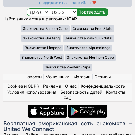
поддержите нас пожалуйста
Найти знакомства в регионах: ЮАР
Знакомства Eastern Cape
Знакомства Free State
Знакомства Gauteng
Знакомства KwaZulu-Natal
Знакомства Limpopo
Знакомства Mpumalanga
Знакомства North West
Знакомства Northern Cape
Знакомства Western Cape
Новости
|
Мошенники
|
Магазин
|
Отзывы
Cookies и GDPR
|
Реклама
|
О нас
|
Конфиденциальность
|
Условия использования
|
Безопасность детей
|
Контакты
|
FAQ
Бесплатная американская сеть знакомств –
United We Connect
Привет! Добро пожаловать в самое разнообразное