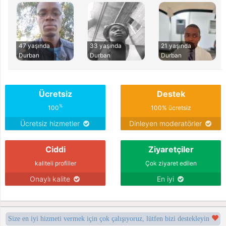
47 yaşında
33 yaşında
21 yaşında
Durban
Durban
Durban
Ücretsiz
Destek
%
100
100% ücretsiz
Ücretsiz hizmetler
Dinleyen moderatörler
Ciddi
Ziyaretçiler
kaliteli profiller
Çok ziyaret edilen
Onaylı kalite
En iyi
Size en iyi hizmeti vermek için çok çalışıyoruz, lütfen bizi destekleyin