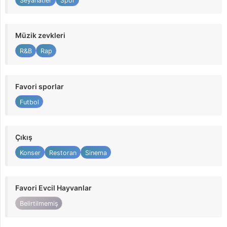
Seyahatler
Spor
Müzik zevkleri
R&B
Rap
Favori sporlar
Futbol
Çıkış
Konser
Restoran
Sinema
Favori Evcil Hayvanlar
Belirtilmemiş