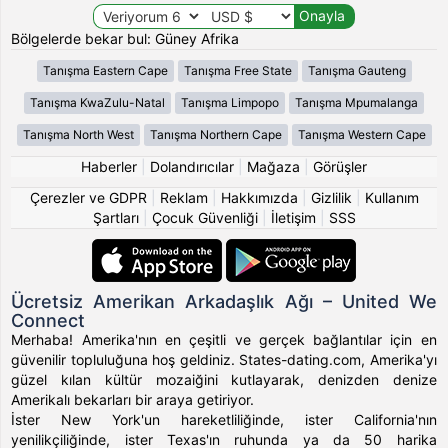
Bölgelerde bekar bul: Güney Afrika
Tanışma Eastern Cape
Tanışma Free State
Tanışma Gauteng
Tanışma KwaZulu-Natal
Tanışma Limpopo
Tanışma Mpumalanga
Tanışma North West
Tanışma Northern Cape
Tanışma Western Cape
Haberler
|
Dolandırıcılar
|
Mağaza
|
Görüşler
Çerezler ve GDPR
|
Reklam
|
Hakkımızda
|
Gizlilik
|
Kullanım
Şartları
|
Çocuk Güvenliği
|
İletişim
|
SSS
Ücretsiz Amerikan Arkadaşlık Ağı – United We
Connect
Merhaba! Amerika'nın en çeşitli ve gerçek bağlantılar için en
güvenilir topluluğuna hoş geldiniz. States-dating.com, Amerika'yı
güzel kılan kültür mozaiğini kutlayarak, denizden denize
Amerikalı bekarları bir araya getiriyor.
İster New York'un hareketliliğinde, ister California'nın
yenilikçiliğinde, ister Texas'ın ruhunda ya da 50 harika