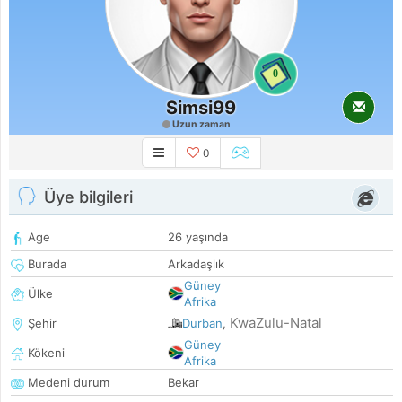
0
Simsi99
Uzun zaman
0
Üye bilgileri
Age
26 yaşında
Burada
Arkadaşlık
Güney
Ülke
Afrika
KwaZulu-Natal
Şehir
Durban
,
Güney
Kökeni
Afrika
Medeni durum
Bekar