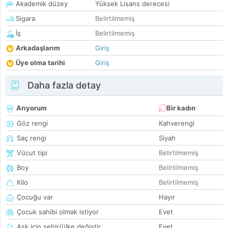
Akademik düzey
Yüksek Lisans derecesi
Sigara
Belirtilmemiş
İş
Belirtilmemiş
Arkadaşlarım
Giriş
Üye olma tarihi
Giriş
Daha fazla detay
Arıyorum
Bir kadın
Göz rengi
Kahverengi
Saç rengi
Siyah
Vücut tipi
Belirtilmemiş
Boy
Belirtilmemiş
Kilo
Belirtilmemiş
Çocuğu var
Hayır
Çocuk sahibi olmak istiyor
Evet
Aşk için şehir/ülke değiştir
Evet