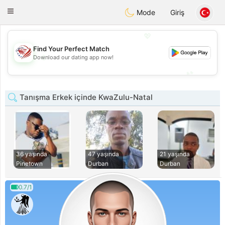
States
Dating
Toggle
Mode
Giriş
navigation
💖
Find Your Perfect Match
💖
Download our dating app now!
💕
💕
Tanışma Erkek içinde KwaZulu-Natal
36 yaşında
47 yaşında
21 yaşında
Pinetown
Durban
Durban
0.7/1