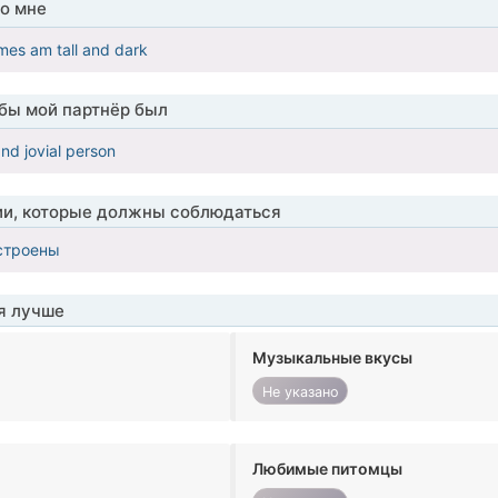
о мне
mes am tall and dark
обы мой партнёр был
and jovial person
ии, которые должны соблюдаться
строены
я лучше
Музыкальные вкусы
Не указано
Любимые питомцы