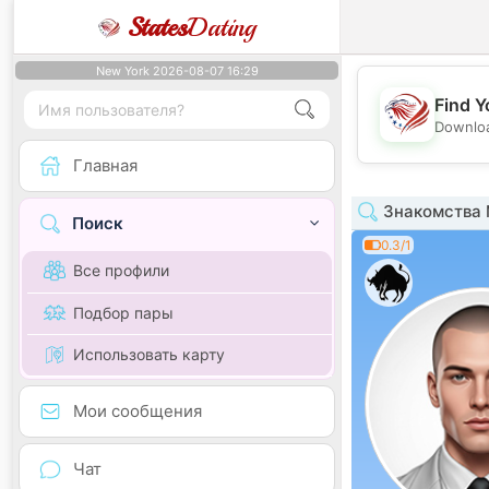
States
Dating
New York 2026-08-07 16:29
Find Y
Downloa
Главная
Знакомства 
Поиск
0.3/1
Все профили
Подбор пары
Использовать карту
Мои сообщения
Чат