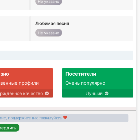
Не указано
Любимая песня
Не указано
зно
Посетители
твенные профили
Очень популярно
ерждённое качество
Лучший
вис, поддержите нас пожалуйста