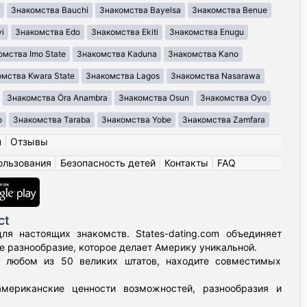
Знакомства Bauchi
Знакомства Bayelsa
Знакомства Benue
i
Знакомства Edo
Знакомства Ekiti
Знакомства Enugu
омства Imo State
Знакомства Kaduna
Знакомства Kano
мства Kwara State
Знакомства Lagos
Знакомства Nasarawa
Знакомства Ȯra Anambra
Знакомства Osun
Знакомства Oyo
o
Знакомства Taraba
Знакомства Yobe
Знакомства Zamfara
н
|
Отзывы
ользования
|
Безопасность детей
|
Контакты
|
FAQ
ct
я настоящих знакомств. States-dating.com объединяет
 разнообразие, которое делает Америку уникальной.
в любом из 50 великих штатов, находите совместимых
мериканские ценности возможностей, разнообразия и