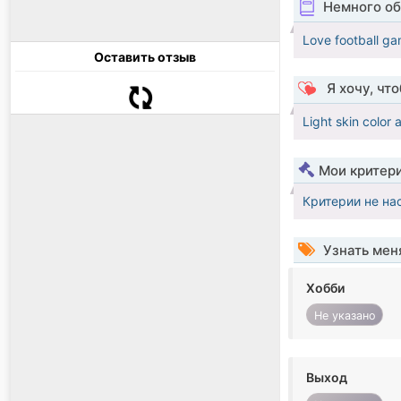
Немного об
Love football ga
Оставить отзыв
Я хочу, чт
Light skin color 
Мои критер
Критерии не на
Узнать мен
Хобби
Не указано
Выход