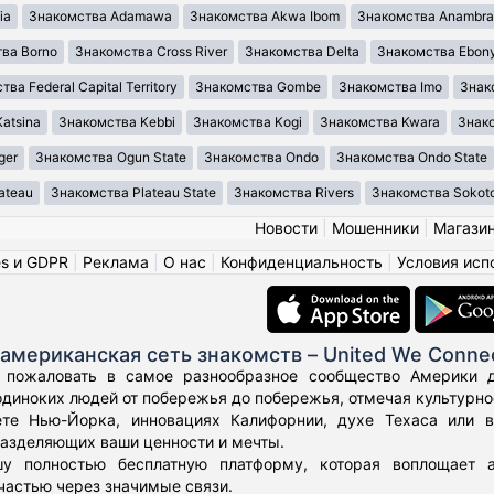
ia
Знакомства Adamawa
Знакомства Akwa Ibom
Знакомства Anambra
ва Borno
Знакомства Cross River
Знакомства Delta
Знакомства Ebony
ва Federal Capital Territory
Знакомства Gombe
Знакомства Imo
Знак
atsina
Знакомства Kebbi
Знакомства Kogi
Знакомства Kwara
Знако
ger
Знакомства Ogun State
Знакомства Ondo
Знакомства Ondo State
ateau
Знакомства Plateau State
Знакомства Rivers
Знакомства Sokot
Новости
|
Мошенники
|
Магази
es и GDPR
|
Реклама
|
О нас
|
Конфиденциальность
|
Условия исп
американская сеть знакомств – United We Conne
 пожаловать в самое разнообразное сообщество Америки дл
диноких людей от побережья до побережья, отмечая культурное
те Нью-Йорка, инновациях Калифорнии, духе Техаса или 
азделяющих ваши ценности и мечты.
у полностью бесплатную платформу, которая воплощает а
частью через значимые связи.