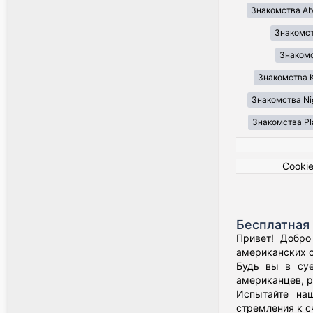
Знакомства Ab
Знакомст
Знакомст
Знакомства K
Знакомства Ni
Знакомства Pl
Cooki
Бесплатная 
Привет! Добро
американских о
Будь вы в суе
американцев, р
Испытайте наш
стремления к с