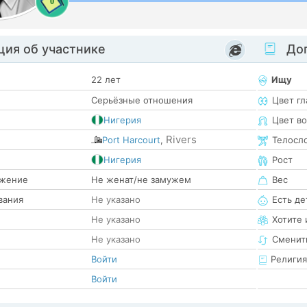
0
ия об участнике
Доп
22 лет
Ищу
Серьёзные отношения
Цвет гл
Нигерия
Цвет в
Rivers
Port Harcourt
,
Телосл
е
Нигерия
Рост
жение
Не женат/не замужем
Вес
вания
Не указано
Есть де
Не указано
Хотите 
Не указано
Сменит
Войти
Религия
Войти