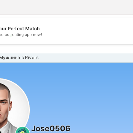
our Perfect Match
💖
d our dating app now!
💕
Мужчина в Rivers
Jose0506