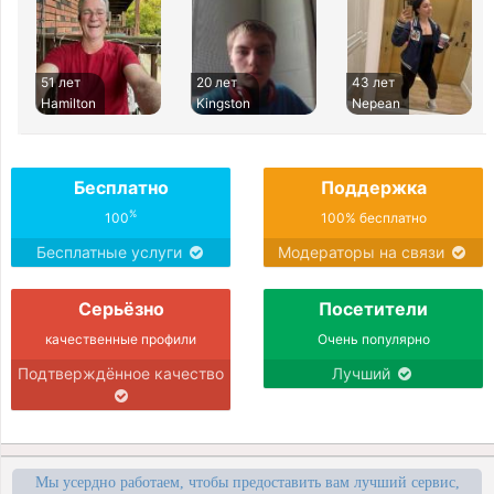
51 лет
20 лет
43 лет
Hamilton
Kingston
Nepean
Бесплатно
Поддержка
%
100
100% бесплатно
Бесплатные услуги
Модераторы на связи
Серьёзно
Посетители
качественные профили
Очень популярно
Подтверждённое качество
Лучший
Мы усердно работаем, чтобы предоставить вам лучший сервис,