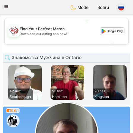
States
Dating
Toggle
Mode
Войти
navigation
💖
Find Your Perfect Match
💖
Download our dating app now!
💕
💕
Знакомства Мужчина в Ontario
42 лет
51 лет
20 лет
Scarborough
Hamilton
Kingston
0.6/1