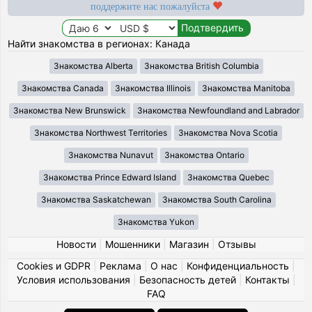
поддержите нас пожалуйста
Найти знакомства в регионах: Канада
Знакомства Alberta
Знакомства British Columbia
Знакомства Canada
Знакомства Illinois
Знакомства Manitoba
Знакомства New Brunswick
Знакомства Newfoundland and Labrador
Знакомства Northwest Territories
Знакомства Nova Scotia
Знакомства Nunavut
Знакомства Ontario
Знакомства Prince Edward Island
Знакомства Quebec
Знакомства Saskatchewan
Знакомства South Carolina
Знакомства Yukon
Новости
|
Мошенники
|
Магазин
|
Отзывы
Cookies и GDPR
|
Реклама
|
О нас
|
Конфиденциальность
|
Условия использования
|
Безопасность детей
|
Контакты
|
FAQ