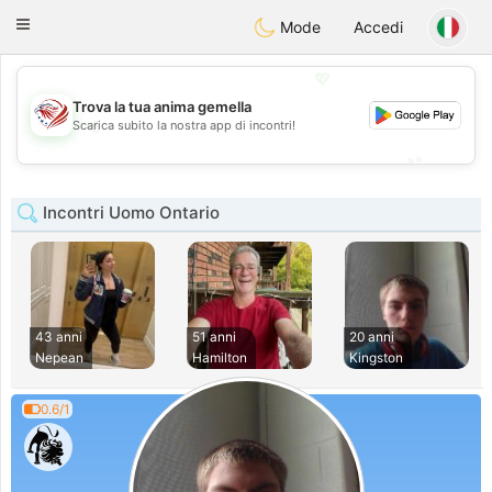
States
Dating
Toggle
Mode
Accedi
navigation
💖
Trova la tua anima gemella
💖
Scarica subito la nostra app di incontri!
💕
💕
Incontri Uomo Ontario
43 anni
51 anni
20 anni
Nepean
Hamilton
Kingston
0.6/1