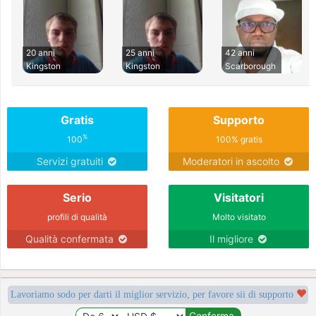
20 anni
25 anni
42 anni
Kingston
Kingston
Scarborough
Gratis
Supporto
%
100
100% gratis
Servizi gratuiti
Moderatori in ascolto
Serio
Visitatori
profili di qualità
Molto visitato
Qualità confermata
Il migliore
Lavoriamo sodo per darti il miglior servizio, per favore sii di supporto