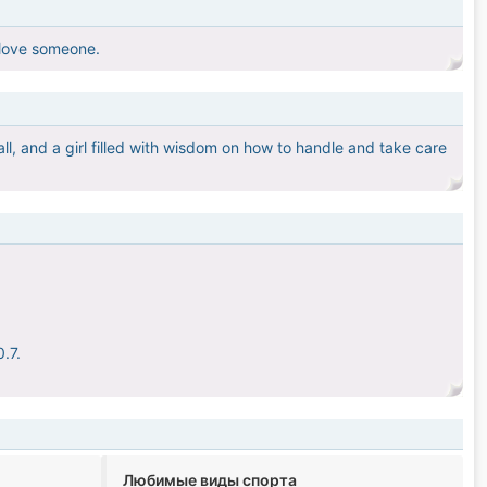
o love someone.
all, and a girl filled with wisdom on how to handle and take care
.7.
Любимые виды спорта