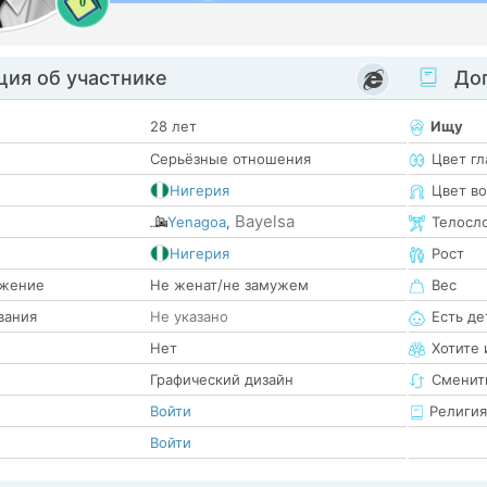
0
ия об участнике
Доп
28 лет
Ищу
Серьёзные отношения
Цвет гл
Нигерия
Цвет в
Bayelsa
Yenagoa
,
Телосл
е
Нигерия
Рост
жение
Не женат/не замужем
Вес
вания
Не указано
Есть де
Нет
Хотите 
Графический дизайн
Сменит
Войти
Религия
Войти