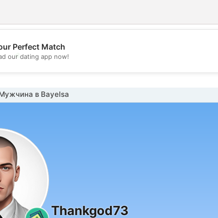
our Perfect Match
💖
d our dating app now!
💕
Мужчина в Bayelsa
Thankgod73