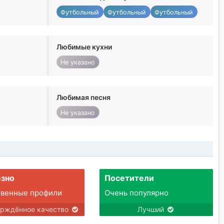
Футбольный
Футбольный
Футбольный
Любимые кухни
Не указано
Любимая песня
Не указано
зно
Посетители
твенные профили
Очень популярно
ерждённое качество
Лучший