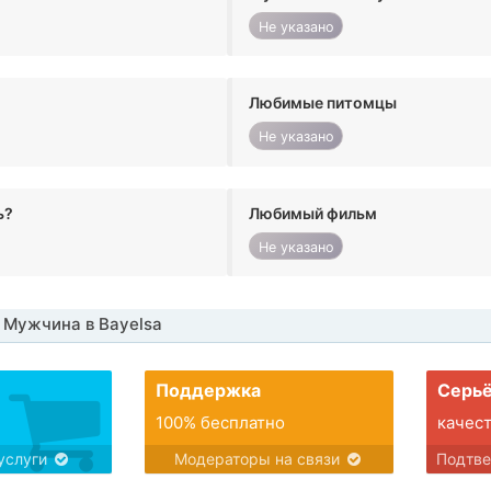
Не указано
Любимые питомцы
Не указано
ь?
Любимый фильм
Не указано
 Мужчина в Bayelsa
Поддержка
Серьё
100% бесплатно
качес
услуги
Модераторы на связи
Подтв