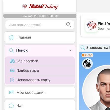
States
Dating
New York 2026-08-08 05:31
Find Y
Downloa
Главная
Знакомства 
Поиск
0.3/1
Все профили
Подбор пары
Использовать карту
Мои сообщения
Чат