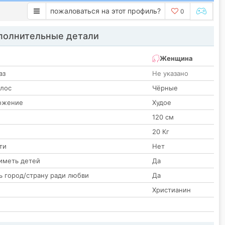
пожаловаться на этот профиль?
0
олнительные детали
Женщина
аз
Не указано
олос
Чёрные
ожение
Худое
120 см
20 Кг
ти
Нет
иметь детей
Да
ь город/страну ради любви
Да
Христианин