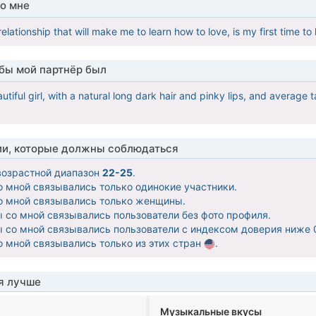
о мне
relationship that will make me to learn how to love, is my first time t
обы мой партнёр был
tiful girl, with a natural long dark hair and pinky lips, and average t
ии, которые должны соблюдаться
озрастной диапазон
22-25
.
со мной связывались только одинокие участники.
со мной связывались только женщины.
бы со мной связывались пользователи без фото профиля.
бы со мной связывались пользователи с индексом доверия ниже 0
со мной связывались только из этих стран
.
я лучше
Музыкальные вкусы