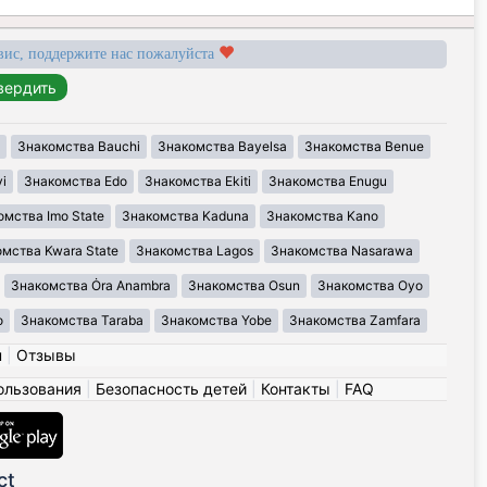
вис, поддержите нас пожалуйста
Знакомства Bauchi
Знакомства Bayelsa
Знакомства Benue
i
Знакомства Edo
Знакомства Ekiti
Знакомства Enugu
омства Imo State
Знакомства Kaduna
Знакомства Kano
мства Kwara State
Знакомства Lagos
Знакомства Nasarawa
Знакомства Ȯra Anambra
Знакомства Osun
Знакомства Oyo
o
Знакомства Taraba
Знакомства Yobe
Знакомства Zamfara
н
|
Отзывы
ользования
|
Безопасность детей
|
Контакты
|
FAQ
ct