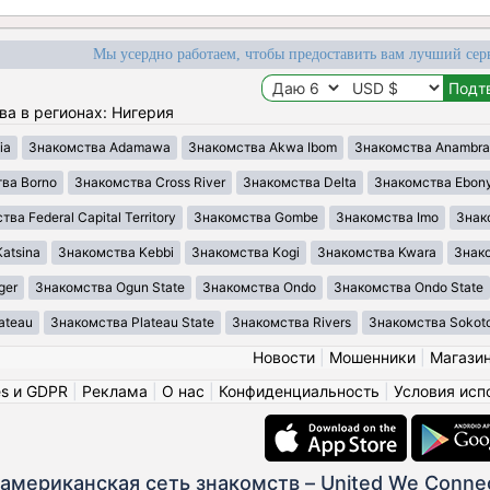
Мы усердно работаем, чтобы предоставить вам лучший сер
ва в регионах: Нигерия
ia
Знакомства Adamawa
Знакомства Akwa Ibom
Знакомства Anambra
ва Borno
Знакомства Cross River
Знакомства Delta
Знакомства Ebony
ва Federal Capital Territory
Знакомства Gombe
Знакомства Imo
Знак
atsina
Знакомства Kebbi
Знакомства Kogi
Знакомства Kwara
Знако
ger
Знакомства Ogun State
Знакомства Ondo
Знакомства Ondo State
ateau
Знакомства Plateau State
Знакомства Rivers
Знакомства Sokot
Новости
|
Мошенники
|
Магази
es и GDPR
|
Реклама
|
О нас
|
Конфиденциальность
|
Условия исп
американская сеть знакомств – United We Conne