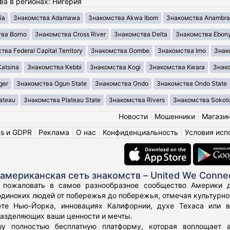
ва в регионах: Нигерия
ia
Знакомства Adamawa
Знакомства Akwa Ibom
Знакомства Anambra
ва Borno
Знакомства Cross River
Знакомства Delta
Знакомства Ebony
ва Federal Capital Territory
Знакомства Gombe
Знакомства Imo
Знак
atsina
Знакомства Kebbi
Знакомства Kogi
Знакомства Kwara
Знако
ger
Знакомства Ogun State
Знакомства Ondo
Знакомства Ondo State
ateau
Знакомства Plateau State
Знакомства Rivers
Знакомства Sokot
Новости
|
Мошенники
|
Магази
es и GDPR
|
Реклама
|
О нас
|
Конфиденциальность
|
Условия исп
американская сеть знакомств – United We Conne
 пожаловать в самое разнообразное сообщество Америки дл
диноких людей от побережья до побережья, отмечая культурное
те Нью-Йорка, инновациях Калифорнии, духе Техаса или 
азделяющих ваши ценности и мечты.
у полностью бесплатную платформу, которая воплощает а