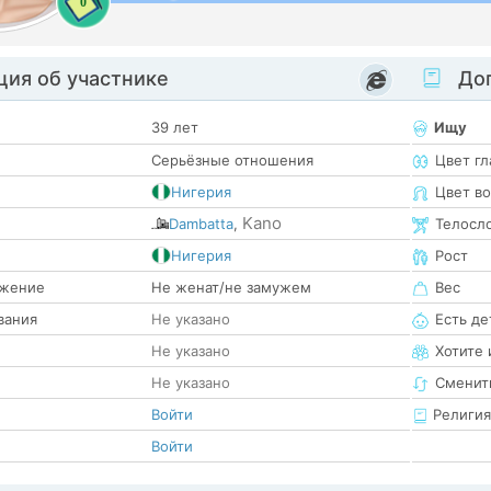
0
ия об участнике
Доп
39 лет
Ищу
Серьёзные отношения
Цвет гл
Нигерия
Цвет в
Kano
Dambatta
,
Телосл
е
Нигерия
Рост
жение
Не женат/не замужем
Вес
вания
Не указано
Есть де
Не указано
Хотите 
Не указано
Сменит
Войти
Религия
Войти