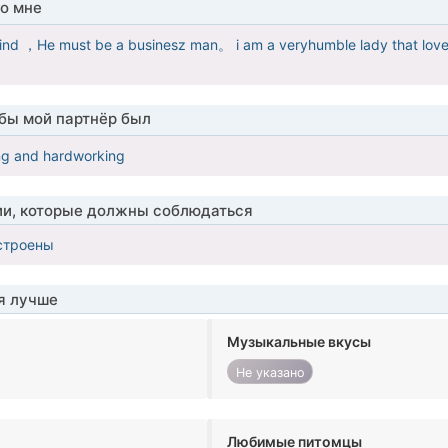
о мне
kind ，He must be a businesz man。 i am a veryhumble lady that love
обы мой партнёр был
ng and hardworking
ии, которые должны соблюдаться
строены
я лучше
Музыкальные вкусы
Не указано
Любимые питомцы