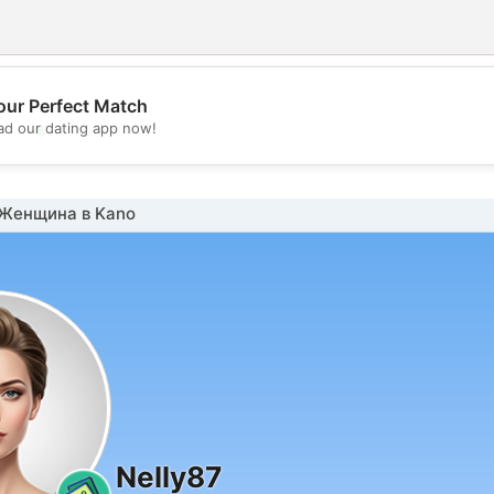
our Perfect Match
💖
d our dating app now!
💕
Женщина в Kano
Nelly87