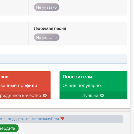
Не указано
Любимая песня
Не указано
зно
Посетители
твенные профили
Очень популярно
ерждённое качество
Лучший
вис, поддержите нас пожалуйста