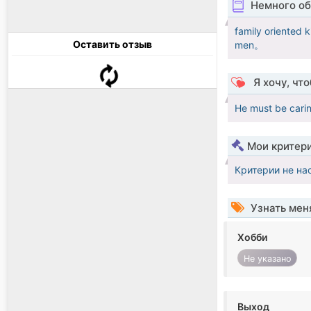
Немного об
family oriented 
Оставить отзыв
men。
Я хочу, чт
He must be cari
Мои критер
Критерии не на
Узнать мен
Хобби
Не указано
Выход