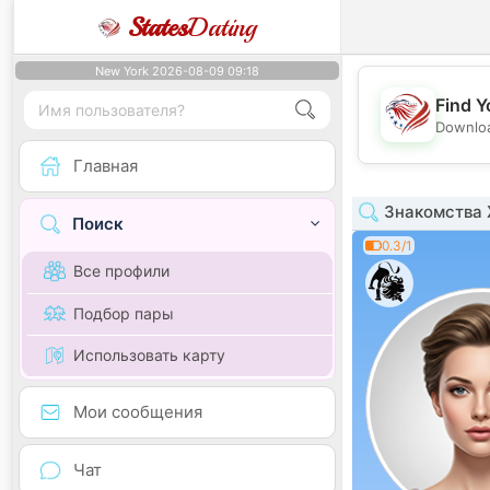
States
Dating
New York 2026-08-09 09:18
Find Y
Downloa
Главная
Знакомства 
Поиск
0.3/1
Все профили
Подбор пары
Использовать карту
Мои сообщения
Чат