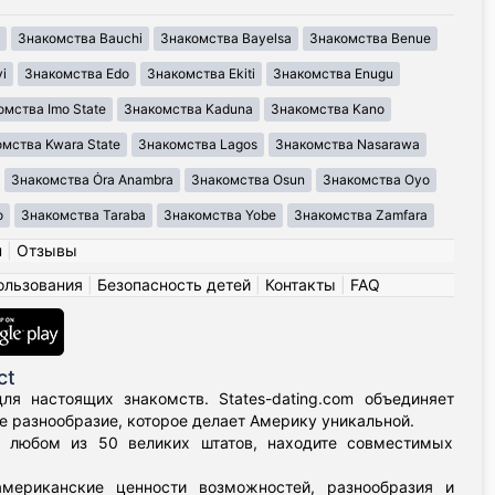
Знакомства Bauchi
Знакомства Bayelsa
Знакомства Benue
i
Знакомства Edo
Знакомства Ekiti
Знакомства Enugu
омства Imo State
Знакомства Kaduna
Знакомства Kano
мства Kwara State
Знакомства Lagos
Знакомства Nasarawa
Знакомства Ȯra Anambra
Знакомства Osun
Знакомства Oyo
o
Знакомства Taraba
Знакомства Yobe
Знакомства Zamfara
н
|
Отзывы
ользования
|
Безопасность детей
|
Контакты
|
FAQ
ct
я настоящих знакомств. States-dating.com объединяет
 разнообразие, которое делает Америку уникальной.
в любом из 50 великих штатов, находите совместимых
мериканские ценности возможностей, разнообразия и