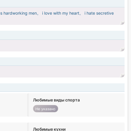
s hardworking men。 i love with my heart。 i hate secretive
Любимые виды спорта
Не указано
Любимые кухни