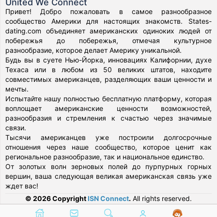
United We Connect
Привет! Добро пожаловать в самое разнообразное
сообщество Америки для настоящих знакомств. States-
dating.com объединяет американских одиноких людей от
побережья до побережья, отмечая культурное
разнообразие, которое делает Америку уникальной.
Будь вы в суете Нью-Йорка, инновациях Калифорнии, духе
Техаса или в любом из 50 великих штатов, находите
совместимых американцев, разделяющих ваши ценности и
мечты.
Испытайте нашу полностью бесплатную платформу, которая
воплощает американские ценности возможностей,
разнообразия и стремления к счастью через значимые
связи.
Тысячи американцев уже построили долгосрочные
отношения через наше сообщество, которое ценит как
региональное разнообразие, так и национальное единство.
От золотых волн зерновых полей до пурпурных горных
вершин, ваша следующая великая американская связь уже
ждет вас!
© 2026 Copyright
ISN Connect
.
All rights reserved.