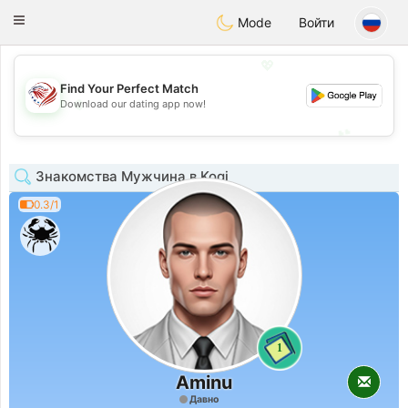
States
Dating
Toggle
Mode
Войти
navigation
💖
Find Your Perfect Match
💖
Download our dating app now!
💕
💕
Знакомства Мужчина в Kogi
0.3/1
1
Aminu
Давно