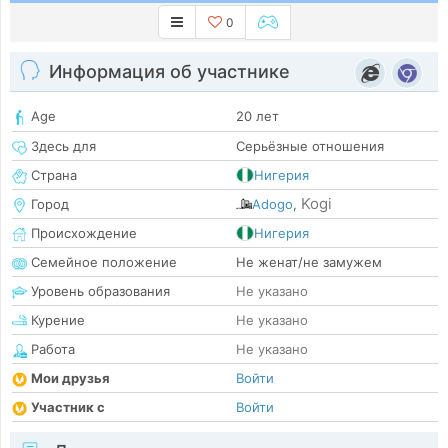
0
Информация об участнике
Age
20 лет
Здесь для
Серьёзные отношения
Страна
Нигерия
Kogi
Город
Adogo
,
Происхождение
Нигерия
Семейное положение
Не женат/не замужем
Уровень образования
Не указано
Курение
Не указано
Работа
Не указано
Мои друзья
Войти
Участник с
Войти