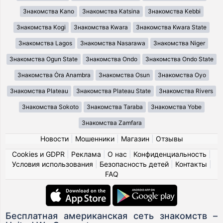
Знакомства Kano
Знакомства Katsina
Знакомства Kebbi
Знакомства Kogi
Знакомства Kwara
Знакомства Kwara State
Знакомства Lagos
Знакомства Nasarawa
Знакомства Niger
Знакомства Ogun State
Знакомства Ondo
Знакомства Ondo State
Знакомства Ȯra Anambra
Знакомства Osun
Знакомства Oyo
Знакомства Plateau
Знакомства Plateau State
Знакомства Rivers
Знакомства Sokoto
Знакомства Taraba
Знакомства Yobe
Знакомства Zamfara
Новости
|
Мошенники
|
Магазин
|
Отзывы
Cookies и GDPR
|
Реклама
|
О нас
|
Конфиденциальность
|
Условия использования
|
Безопасность детей
|
Контакты
|
FAQ
Бесплатная американская сеть знакомств –