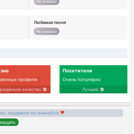
Не указано
Любимая песня
Не указано
зно
Посетители
твенные профили
Очень популярно
ерждённое качество
Лучший
вис, поддержите нас пожалуйста