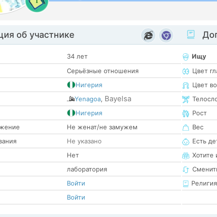
1
ия об участнике
Доп
34 лет
Ищу
Серьёзные отношения
Цвет гл
Нигерия
Цвет в
Bayelsa
Yenagoa
,
Телосл
е
Нигерия
Рост
жение
Не женат/не замужем
Вес
вания
Не указано
Есть де
Нет
Хотите 
лаборатория
Сменит
Войти
Религия
Войти