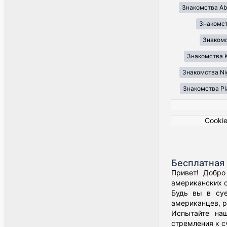
Знакомства Ab
Знакомст
Знакомст
Знакомства K
Знакомства Ni
Знакомства Pl
Cooki
Бесплатная 
Привет! Добро
американских о
Будь вы в суе
американцев, р
Испытайте наш
стремления к с