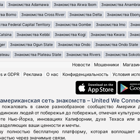
ia
Знакомства Adamawa
Знакомства Akwa Ibom
Знакомства Anambra
ва Borno
Знакомства Cross River
Знакомства Delta
Знакомства Ebony
ва Federal Capital Territory
Знакомства Gombe
Знакомства Imo
Знак
atsina
Знакомства Kebbi
Знакомства Kogi
Знакомства Kwara
Знако
ger
Знакомства Ogun State
Знакомства Ondo
Знакомства Ondo State
ateau
Знакомства Plateau State
Знакомства Rivers
Знакомства Sokot
Новости
|
Мошенники
|
Магази
es и GDPR
|
Реклама
|
О нас
|
Конфиденциальность
|
Условия исп
американская сеть знакомств – United We Conne
 пожаловать в самое разнообразное сообщество Америки дл
диноких людей от побережья до побережья, отмечая культурное
те Нью-Йорка, инновациях Калифорнии, духе Техаса или 
азделяющих ваши ценности и мечты.
у полностью бесплатную платформу, которая воплощает а
частью через значимые связи.