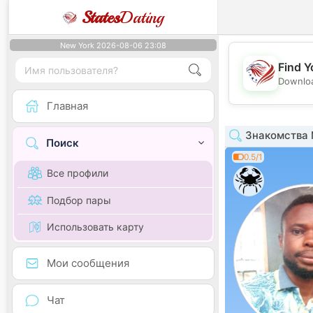
States
Dating
New York 2026-08-06 23:08
Find Y
Downloa
Главная
Знакомства 
Поиск
0.5/1
Все профили
Подбор пары
Использовать карту
Мои сообщения
Чат