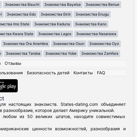
Знакомства Bauchi
Знакомства Bayelsa
Знакомства Benue
i
Знакомства Edo
Знакомства Ekiti
Знакомства Enugu
омства Imo State
Знакомства Kaduna
Знакомства Kano
мства Kwara State
Знакомства Lagos
Знакомства Nasarawa
Знакомства Ȯra Anambra
Знакомства Osun
Знакомства Oyo
o
Знакомства Taraba
Знакомства Yobe
Знакомства Zamfara
н
|
Отзывы
ользования
|
Безопасность детей
|
Контакты
|
FAQ
ct
я настоящих знакомств. States-dating.com объединяет
 разнообразие, которое делает Америку уникальной.
в любом из 50 великих штатов, находите совместимых
мериканские ценности возможностей, разнообразия и