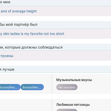
о мне
m and of average height
обы мой партнёр был
y slim ladies is my favorite not too short
ии, которые должны соблюдаться
строены
я лучше
Музыкальные вкусы
Вокал/Инструмент
Вокал/Инструмент
Не указано
Любимые питомцы