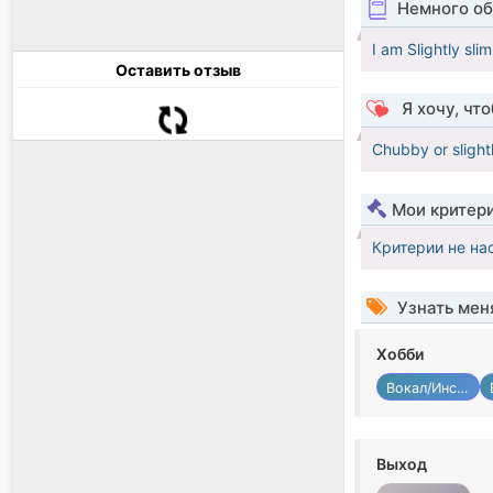
Немного об
I am Slightly sli
Оставить отзыв
Я хочу, чт
Chubby or slightl
Мои критер
Критерии не на
Узнать мен
Хобби
Вокал/Инструмент
Выход