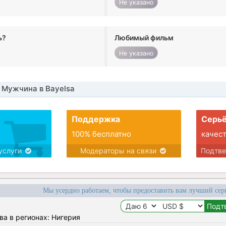
Не указано
ь?
Любимый фильм
Не указано
 Мужчина в Bayelsa
Поддержка
Серьё
100% бесплатно
качес
услуги
Модераторы на связи
Подтв
Мы усердно работаем, чтобы предоставить вам лучший сер
ва в регионах: Нигерия