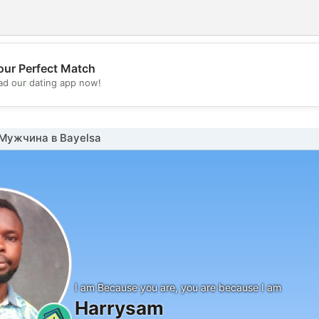
our Perfect Match
💖
d our dating app now!
💕
Мужчина в Bayelsa
I am Because you are, you are because I am
Harrysam