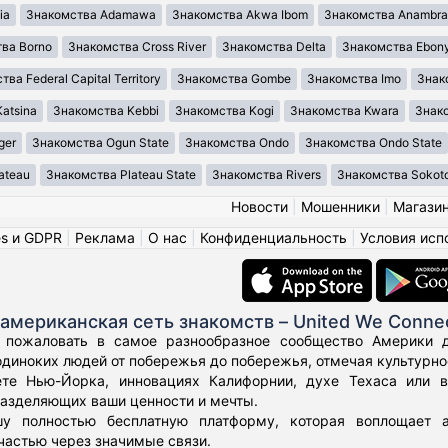
ia
Знакомства Adamawa
Знакомства Akwa Ibom
Знакомства Anambra
ва Borno
Знакомства Cross River
Знакомства Delta
Знакомства Ebony
ва Federal Capital Territory
Знакомства Gombe
Знакомства Imo
Знак
atsina
Знакомства Kebbi
Знакомства Kogi
Знакомства Kwara
Знако
ger
Знакомства Ogun State
Знакомства Ondo
Знакомства Ondo State
ateau
Знакомства Plateau State
Знакомства Rivers
Знакомства Sokot
Новости
|
Мошенники
|
Магази
es и GDPR
|
Реклама
|
О нас
|
Конфиденциальность
|
Условия исп
американская сеть знакомств – United We Conne
 пожаловать в самое разнообразное сообщество Америки дл
диноких людей от побережья до побережья, отмечая культурное
те Нью-Йорка, инновациях Калифорнии, духе Техаса или 
азделяющих ваши ценности и мечты.
у полностью бесплатную платформу, которая воплощает а
частью через значимые связи.