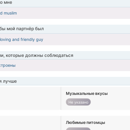
о мне
ed muslim
обы мой партнёр был
 loving and friendly guy
ии, которые должны соблюдаться
строены
я лучше
Музыкальные вкусы
Не указано
Любимые питомцы