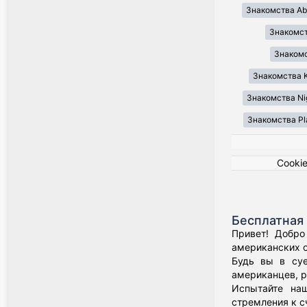
Знакомства Ab
Знакомст
Знакомст
Знакомства K
Знакомства Ni
Знакомства Pl
Cooki
Бесплатная 
Привет! Добро
американских о
Будь вы в суе
американцев, р
Испытайте наш
стремления к с