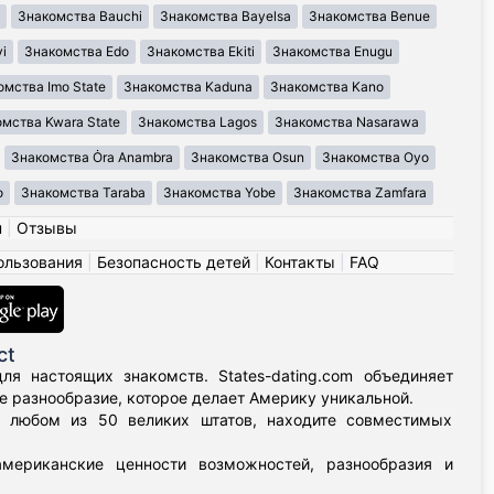
Знакомства Bauchi
Знакомства Bayelsa
Знакомства Benue
i
Знакомства Edo
Знакомства Ekiti
Знакомства Enugu
омства Imo State
Знакомства Kaduna
Знакомства Kano
мства Kwara State
Знакомства Lagos
Знакомства Nasarawa
Знакомства Ȯra Anambra
Знакомства Osun
Знакомства Oyo
o
Знакомства Taraba
Знакомства Yobe
Знакомства Zamfara
н
|
Отзывы
ользования
|
Безопасность детей
|
Контакты
|
FAQ
ct
я настоящих знакомств. States-dating.com объединяет
 разнообразие, которое делает Америку уникальной.
в любом из 50 великих штатов, находите совместимых
мериканские ценности возможностей, разнообразия и