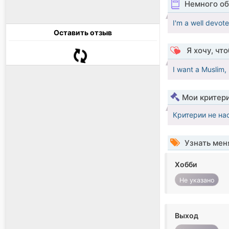
Немного об
I'm a well devot
Оставить отзыв
Я хочу, чт
I want a Muslim,
Мои критер
Критерии не на
Узнать мен
Хобби
Не указано
Выход