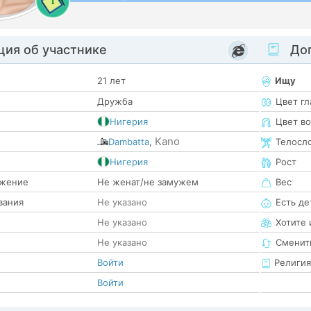
1
ия об участнике
Доп
21 лет
Ищу
Дружба
Цвет гл
Нигерия
Цвет в
Kano
Dambatta
,
Телосл
е
Нигерия
Рост
жение
Не женат/не замужем
Вес
вания
Не указано
Есть де
Не указано
Хотите 
Не указано
Сменит
Войти
Религия
Войти