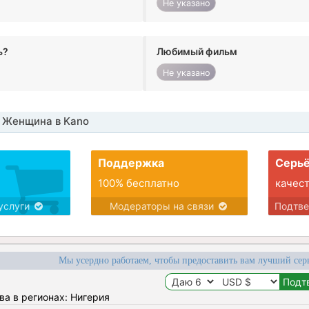
Не указано
ь?
Любимый фильм
Не указано
 Женщина в Kano
Поддержка
Серьё
100% бесплатно
качес
услуги
Модераторы на связи
Подтв
Мы усердно работаем, чтобы предоставить вам лучший сер
ва в регионах: Нигерия