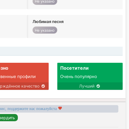
Не указано
Любимая песня
Не указано
зно
Посетители
твенные профили
Очень популярно
ерждённое качество
Лучший
вис, поддержите нас пожалуйста