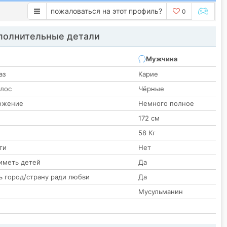
пожаловаться на этот профиль?
0
олнительные детали
Мужчина
аз
Карие
олос
Чёрные
ожение
Немного полное
172 см
58 Кг
ти
Нет
иметь детей
Да
ь город/страну ради любви
Да
Мусульманин