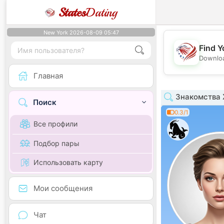
States
Dating
New York 2026-08-09 05:47
Find Y
Downloa
Главная
Знакомства 
Поиск
0.3/1
Все профили
Подбор пары
Использовать карту
Мои сообщения
Чат