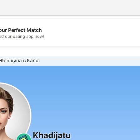
our Perfect Match
💖
d our dating app now!
💕
Женщина в Kano
Khadijatu