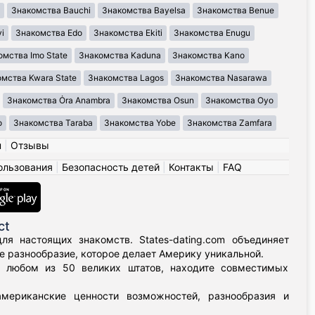
Знакомства Bauchi
Знакомства Bayelsa
Знакомства Benue
i
Знакомства Edo
Знакомства Ekiti
Знакомства Enugu
омства Imo State
Знакомства Kaduna
Знакомства Kano
мства Kwara State
Знакомства Lagos
Знакомства Nasarawa
Знакомства Ȯra Anambra
Знакомства Osun
Знакомства Oyo
o
Знакомства Taraba
Знакомства Yobe
Знакомства Zamfara
н
|
Отзывы
ользования
|
Безопасность детей
|
Контакты
|
FAQ
ct
я настоящих знакомств. States-dating.com объединяет
 разнообразие, которое делает Америку уникальной.
в любом из 50 великих штатов, находите совместимых
мериканские ценности возможностей, разнообразия и