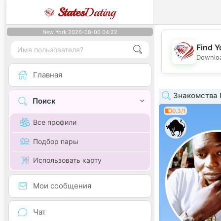
States
Dating
New York 2026-08-06 04:22
Find Y
Downloa
Главная
Знакомства 
Поиск
0.3/1
Все профили
Подбор пары
Использовать карту
Мои сообщения
Чат