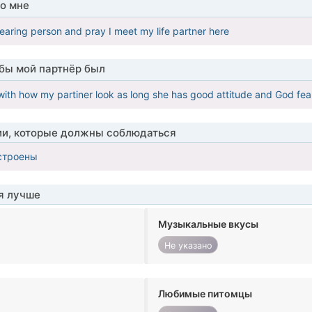
о мне
earing person and pray I meet my life partner here
обы мой партнёр был
with how my partiner look as long she has good attitude and God fea
ии, которые должны соблюдаться
строены
я лучше
Музыкальные вкусы
Не указано
Любимые питомцы