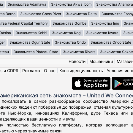
ia
Знакомства Adamawa
Знакомства Akwa Ibom
Знакомства Anambra
ва Borno
Знакомства Cross River
Знакомства Delta
Знакомства Ebony
ва Federal Capital Territory
Знакомства Gombe
Знакомства Imo
Знак
atsina
Знакомства Kebbi
Знакомства Kogi
Знакомства Kwara
Знако
ger
Знакомства Ogun State
Знакомства Ondo
Знакомства Ondo State
ateau
Знакомства Plateau State
Знакомства Rivers
Знакомства Sokot
Новости
|
Мошенники
|
Магази
es и GDPR
|
Реклама
|
О нас
|
Конфиденциальность
|
Условия исп
американская сеть знакомств – United We Conne
 пожаловать в самое разнообразное сообщество Америки дл
диноких людей от побережья до побережья, отмечая культурное
те Нью-Йорка, инновациях Калифорнии, духе Техаса или 
азделяющих ваши ценности и мечты.
у полностью бесплатную платформу, которая воплощает а
частью через значимые связи.