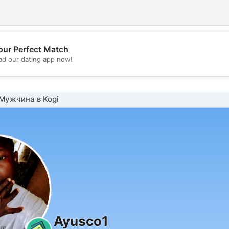
our Perfect Match
💖
d our dating app now!
💕
Мужчина в Kogi
Ayusco1