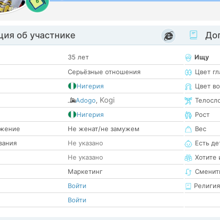
6
ия об участнике
Доп
35 лет
Ищу
Серьёзные отношения
Цвет гл
Нигерия
Цвет в
Kogi
Adogo
,
Телосл
е
Нигерия
Рост
жение
Не женат/не замужем
Вес
вания
Не указано
Есть де
Не указано
Хотите 
Маркетинг
Сменит
Войти
Религия
Войти