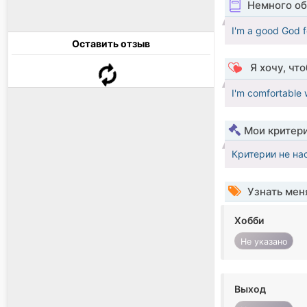
Немного об
I'm a good God f
Оставить отзыв
Я хочу, чт
I'm comfortable 
Мои критер
Критерии не на
Узнать мен
Хобби
Не указано
Выход