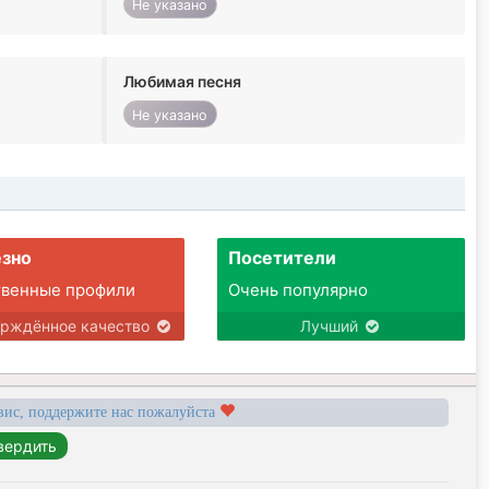
Не указано
Любимая песня
Не указано
зно
Посетители
твенные профили
Очень популярно
ерждённое качество
Лучший
вис, поддержите нас пожалуйста