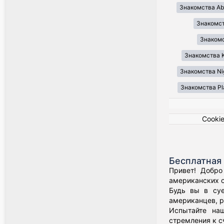
Знакомства Ab
Знакомст
Знакомст
Знакомства K
Знакомства Ni
Знакомства Pl
Cooki
Бесплатная 
Привет! Добро
американских о
Будь вы в суе
американцев, р
Испытайте наш
стремления к с