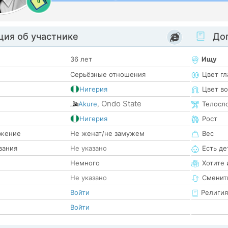
0
ия об участнике
Доп
36 лет
Ищу
Серьёзные отношения
Цвет гл
Нигерия
Цвет в
Ondo State
Akure
,
Телосл
е
Нигерия
Рост
жение
Не женат/не замужем
Вес
вания
Не указано
Есть де
Немного
Хотите 
Не указано
Сменит
Войти
Религия
Войти