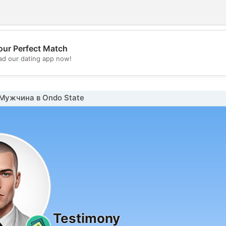
our Perfect Match
💖
d our dating app now!
💕
Мужчина в Ondo State
Testimony