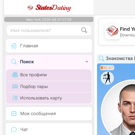
States
Dating
New York 2026-08-07 07:06
Find Y
Downloa
Главная
Знакомства 
Поиск
0.4/1
Все профили
Подбор пары
Использовать карту
Мои сообщения
Чат