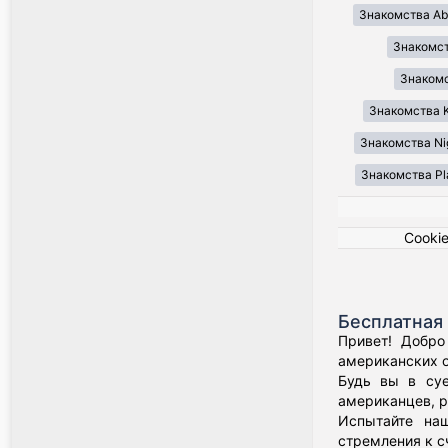
Знакомства Ab
Знакомст
Знакомст
Знакомства K
Знакомства Ni
Знакомства Pl
Cooki
Бесплатная 
Привет! Добро
американских о
Будь вы в суе
американцев, р
Испытайте наш
стремления к с