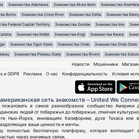
ia
Знакомства Adamawa
Знакомства Akwa Ibom
Знакомства Anambra
ва Borno
Знакомства Cross River
Знакомства Delta
Знакомства Ebony
ва Federal Capital Territory
Знакомства Gombe
Знакомства Imo
Знак
atsina
Знакомства Kebbi
Знакомства Kogi
Знакомства Kwara
Знако
ger
Знакомства Ogun State
Знакомства Ondo
Знакомства Ondo State
ateau
Знакомства Plateau State
Знакомства Rivers
Знакомства Sokot
Новости
|
Мошенники
|
Магази
es и GDPR
|
Реклама
|
О нас
|
Конфиденциальность
|
Условия исп
американская сеть знакомств – United We Conne
 пожаловать в самое разнообразное сообщество Америки дл
диноких людей от побережья до побережья, отмечая культурное
те Нью-Йорка, инновациях Калифорнии, духе Техаса или 
азделяющих ваши ценности и мечты.
у полностью бесплатную платформу, которая воплощает а
частью через значимые связи.