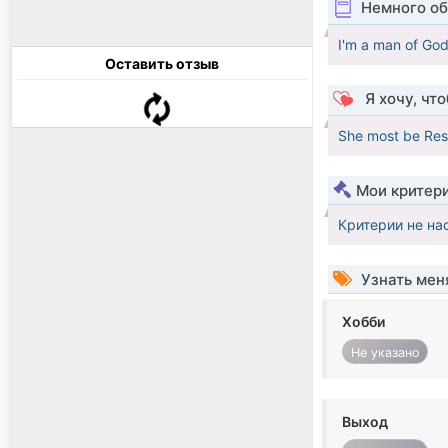
Немного об
I'm a man of God
Оставить отзыв
Я хочу, чт
She most be Res
Мои критер
Критерии не на
Узнать мен
Хобби
Не указано
Выход