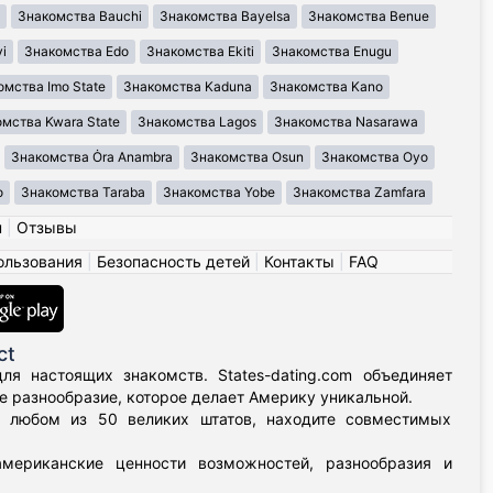
Знакомства Bauchi
Знакомства Bayelsa
Знакомства Benue
i
Знакомства Edo
Знакомства Ekiti
Знакомства Enugu
омства Imo State
Знакомства Kaduna
Знакомства Kano
мства Kwara State
Знакомства Lagos
Знакомства Nasarawa
Знакомства Ȯra Anambra
Знакомства Osun
Знакомства Oyo
o
Знакомства Taraba
Знакомства Yobe
Знакомства Zamfara
н
|
Отзывы
ользования
|
Безопасность детей
|
Контакты
|
FAQ
ct
я настоящих знакомств. States-dating.com объединяет
 разнообразие, которое делает Америку уникальной.
в любом из 50 великих штатов, находите совместимых
мериканские ценности возможностей, разнообразия и