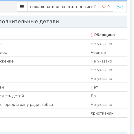
пожаловаться на этот профиль?
0
олнительные детали
Женщина
аз
Не указано
олос
Чёрные
ожение
Не указано
Не указано
Не указано
ти
Нет
иметь детей
Да
ь город/страну ради любви
Не указано
Христианин