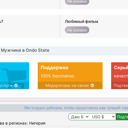
Не указано
ь?
Любимый фильм
Не указано
 Мужчина в Ondo State
Поддержка
Серьё
100% бесплатно
качес
услуги
Модераторы на связи
Подтв
Мы усердно работаем, чтобы предоставить вам лучший сер
ва в регионах: Нигерия