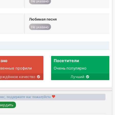
Не указано
Любимая песня
Не указано
зно
Посетители
твенные профили
Очень популярно
ерждённое качество
Лучший
вис, поддержите нас пожалуйста