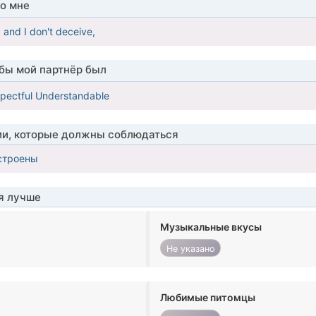
о мне
 and I don't deceive,
обы мой партнёр был
pectful Understandable
ии, которые должны соблюдаться
строены
я лучше
Музыкальные вкусы
Не указано
Любимые питомцы