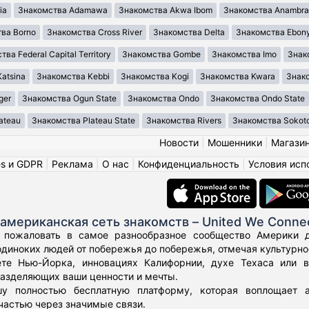
ia
Знакомства Adamawa
Знакомства Akwa Ibom
Знакомства Anambra
ва Borno
Знакомства Cross River
Знакомства Delta
Знакомства Ebony
ва Federal Capital Territory
Знакомства Gombe
Знакомства Imo
Знак
atsina
Знакомства Kebbi
Знакомства Kogi
Знакомства Kwara
Знако
ger
Знакомства Ogun State
Знакомства Ondo
Знакомства Ondo State
ateau
Знакомства Plateau State
Знакомства Rivers
Знакомства Sokot
Новости
|
Мошенники
|
Магази
es и GDPR
|
Реклама
|
О нас
|
Конфиденциальность
|
Условия исп
американская сеть знакомств – United We Conne
 пожаловать в самое разнообразное сообщество Америки дл
диноких людей от побережья до побережья, отмечая культурное
те Нью-Йорка, инновациях Калифорнии, духе Техаса или 
азделяющих ваши ценности и мечты.
у полностью бесплатную платформу, которая воплощает а
частью через значимые связи.