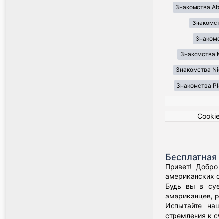
Знакомства Ab
Знакомст
Знакомст
Знакомства K
Знакомства Ni
Знакомства Pl
Cooki
Бесплатная 
Привет! Добро
американских о
Будь вы в суе
американцев, р
Испытайте наш
стремления к с