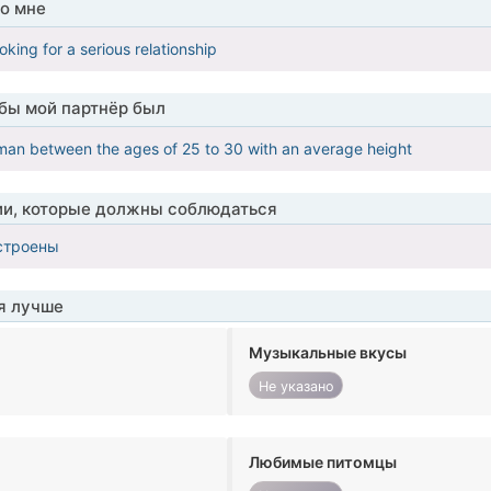
о мне
king for a serious relationship
обы мой партнёр был
an between the ages of 25 to 30 with an average height
ии, которые должны соблюдаться
строены
я лучше
Музыкальные вкусы
Не указано
Любимые питомцы