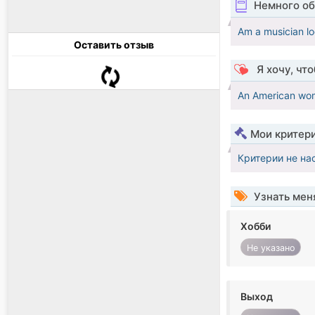
Немного об
Am a musician loo
Оставить отзыв
Я хочу, чт
An American wom
Мои критер
Критерии не на
Узнать мен
Хобби
Не указано
Выход