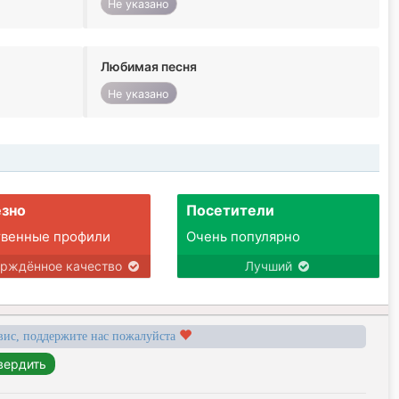
Не указано
Любимая песня
Не указано
зно
Посетители
твенные профили
Очень популярно
ерждённое качество
Лучший
вис, поддержите нас пожалуйста