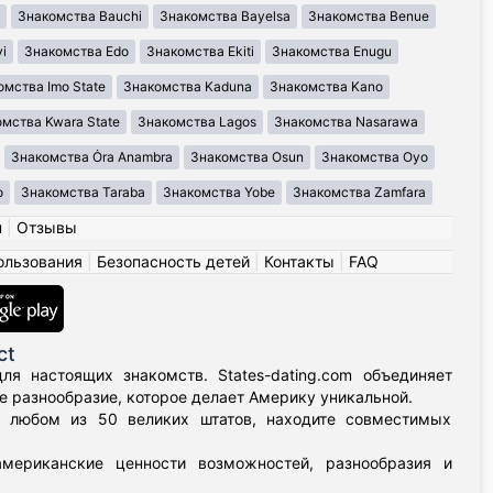
Знакомства Bauchi
Знакомства Bayelsa
Знакомства Benue
i
Знакомства Edo
Знакомства Ekiti
Знакомства Enugu
омства Imo State
Знакомства Kaduna
Знакомства Kano
мства Kwara State
Знакомства Lagos
Знакомства Nasarawa
Знакомства Ȯra Anambra
Знакомства Osun
Знакомства Oyo
o
Знакомства Taraba
Знакомства Yobe
Знакомства Zamfara
н
|
Отзывы
ользования
|
Безопасность детей
|
Контакты
|
FAQ
ct
я настоящих знакомств. States-dating.com объединяет
 разнообразие, которое делает Америку уникальной.
в любом из 50 великих штатов, находите совместимых
мериканские ценности возможностей, разнообразия и