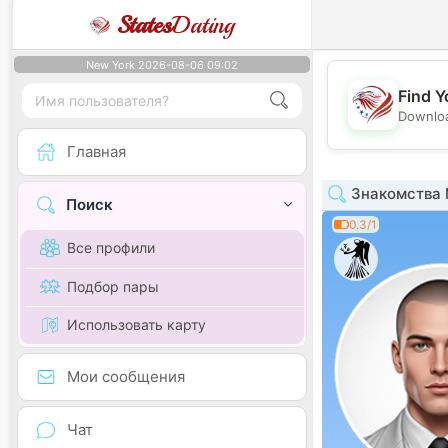
States
Dating
New York 2026-08-06 09:02
Find Y
Downloa
Главная
Знакомства 
Поиск
0.3/1
Все профили
Подбор пары
Использовать карту
Мои сообщения
Чат