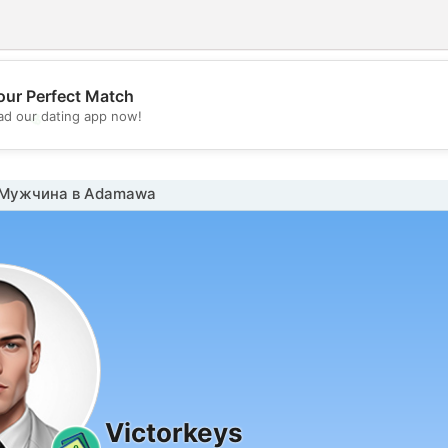
our Perfect Match
💖
d our dating app now!
💕
Мужчина в Adamawa
Victorkeys