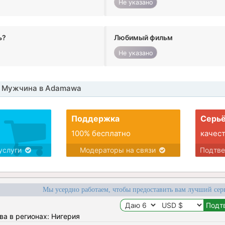
Не указано
ь?
Любимый фильм
Не указано
 Мужчина в Adamawa
Поддержка
Серьё
100% бесплатно
качес
услуги
Модераторы на связи
Подтв
Мы усердно работаем, чтобы предоставить вам лучший сер
ва в регионах: Нигерия