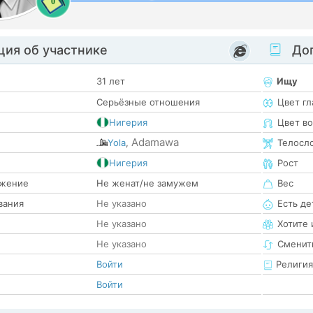
0
ия об участнике
Доп
31 лет
Ищу
Серьёзные отношения
Цвет гл
Нигерия
Цвет в
Adamawa
Yola
,
Телосл
е
Нигерия
Рост
жение
Не женат/не замужем
Вес
вания
Не указано
Есть де
Не указано
Хотите 
Не указано
Сменит
Войти
Религия
Войти