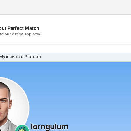
our Perfect Match
💖
d our dating app now!
💕
Мужчина в Plateau
Iorngulum