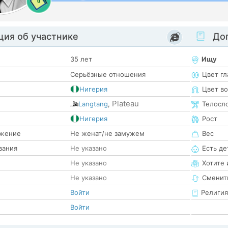
0
ия об участнике
Доп
35 лет
Ищу
Серьёзные отношения
Цвет гл
Нигерия
Цвет в
Plateau
Langtang
,
Телосл
е
Нигерия
Рост
жение
Не женат/не замужем
Вес
вания
Не указано
Есть де
Не указано
Хотите 
Не указано
Сменит
Войти
Религия
Войти