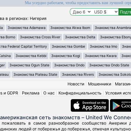
Мы усердно работаем, чтобы предоставить вам лучший сер
ва в регионах: Нигерия
ia
Знакомства Adamawa
Знакомства Akwa Ibom
Знакомства Anambra
ва Borno
Знакомства Cross River
Знакомства Delta
Знакомства Ebony
ва Federal Capital Territory
Знакомства Gombe
Знакомства Imo
Знак
atsina
Знакомства Kebbi
Знакомства Kogi
Знакомства Kwara
Знако
ger
Знакомства Ogun State
Знакомства Ondo
Знакомства Ondo State
ateau
Знакомства Plateau State
Знакомства Rivers
Знакомства Sokot
Новости
|
Мошенники
|
Магази
es и GDPR
|
Реклама
|
О нас
|
Конфиденциальность
|
Условия исп
американская сеть знакомств – United We Conne
 пожаловать в самое разнообразное сообщество Америки дл
диноких людей от побережья до побережья, отмечая культурное