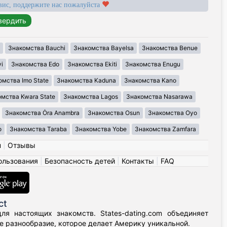
вис, поддержите нас пожалуйста
Знакомства Bauchi
Знакомства Bayelsa
Знакомства Benue
i
Знакомства Edo
Знакомства Ekiti
Знакомства Enugu
омства Imo State
Знакомства Kaduna
Знакомства Kano
мства Kwara State
Знакомства Lagos
Знакомства Nasarawa
Знакомства Ȯra Anambra
Знакомства Osun
Знакомства Oyo
o
Знакомства Taraba
Знакомства Yobe
Знакомства Zamfara
н
|
Отзывы
ользования
|
Безопасность детей
|
Контакты
|
FAQ
ct
я настоящих знакомств. States-dating.com объединяет
 разнообразие, которое делает Америку уникальной.