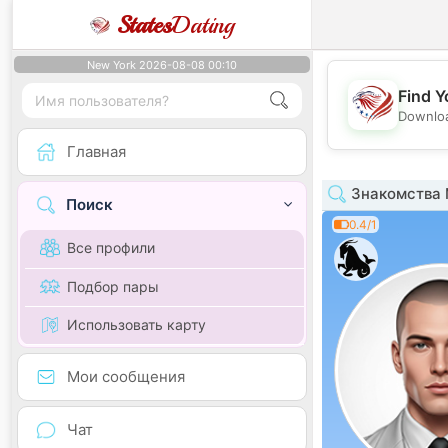
States
Dating
New York 2026-08-08 00:10
Find Y
Downloa
Главная
Знакомства 
Поиск
0.4/1
Все профили
Подбор пары
Использовать карту
Мои сообщения
Чат