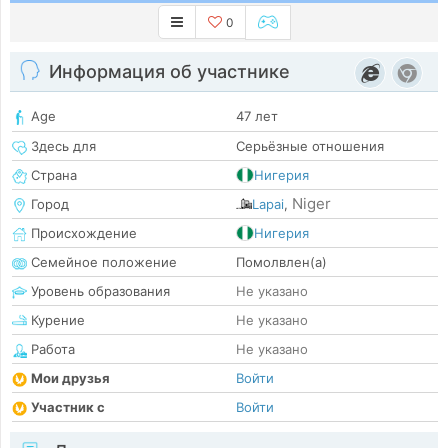
0
Информация об участнике
Age
47 лет
Здесь для
Серьёзные отношения
Страна
Нигерия
Niger
Город
Lapai
,
Происхождение
Нигерия
Семейное положение
Помолвлен(а)
Уровень образования
Не указано
Курение
Не указано
Работа
Не указано
Мои друзья
Войти
Участник с
Войти