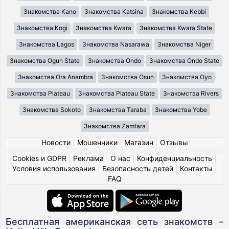
Знакомства Kano
Знакомства Katsina
Знакомства Kebbi
Знакомства Kogi
Знакомства Kwara
Знакомства Kwara State
Знакомства Lagos
Знакомства Nasarawa
Знакомства Niger
Знакомства Ogun State
Знакомства Ondo
Знакомства Ondo State
Знакомства Ȯra Anambra
Знакомства Osun
Знакомства Oyo
Знакомства Plateau
Знакомства Plateau State
Знакомства Rivers
Знакомства Sokoto
Знакомства Taraba
Знакомства Yobe
Знакомства Zamfara
Новости
|
Мошенники
|
Магазин
|
Отзывы
Cookies и GDPR
|
Реклама
|
О нас
|
Конфиденциальность
|
Условия использования
|
Безопасность детей
|
Контакты
|
FAQ
Бесплатная американская сеть знакомств –