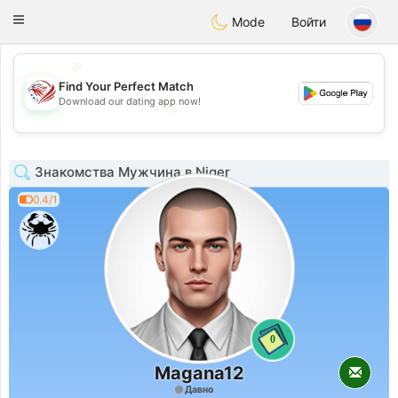
States
Dating
Toggle
Mode
Войти
navigation
💖
Find Your Perfect Match
💕
Download our dating app now!
💕
💖
Знакомства Мужчина в Niger
0.4/1
0
Magana12
Давно