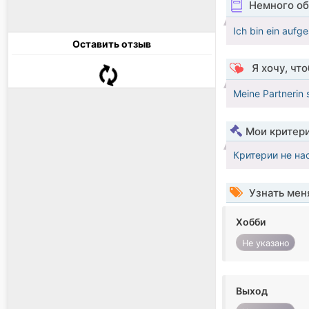
Немного об
Ich bin ein aufg
Оставить отзыв
Я хочу, чт
Meine Partnerin s
Мои критер
Критерии не на
Узнать мен
Хобби
Не указано
Выход