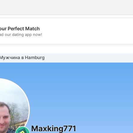
our Perfect Match
💖
d our dating app now!
💕
Мужчина в Hamburg
Maxking771