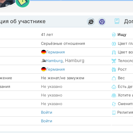
1
ия об участнике
Доп
41 лет
Ищу
Серьёзные отношения
Цвет гл
Германия
Цвет в
Hamburg
Hamburg
,
Телосл
е
Германия
Рост
жение
Не женат/не замужем
Вес
вания
Не указано
Есть де
Не указано
Хотите 
Не указано
Сменит
Войти
Религия
Войти