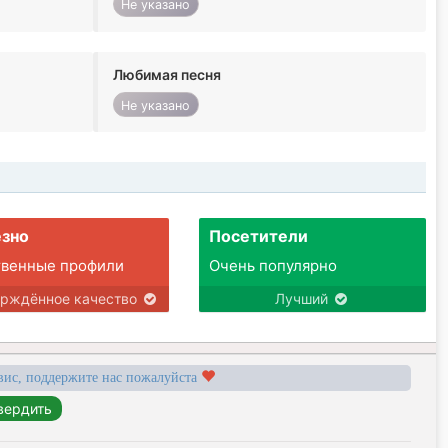
Не указано
Любимая песня
Не указано
зно
Посетители
твенные профили
Очень популярно
ерждённое качество
Лучший
вис, поддержите нас пожалуйста