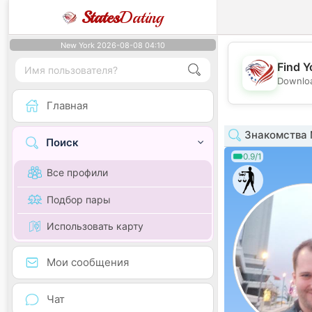
States
Dating
New York 2026-08-08 04:10
Find Y
Downloa
Главная
Знакомства 
Поиск
0.9/1
Все профили
Подбор пары
Использовать карту
Мои сообщения
Чат