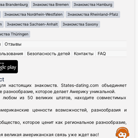
ва Brandenburg
Знакомства Bremen
Знакомства Hamburg
Знакомства Nordrhein-Westfalen
Знакомства Rheinland-Pfalz
n
Знакомства Sachsen-Anhalt
Знакомства Saxony
ства Thüringen
н
|
Отзывы
ользования
|
Безопасность детей
|
Контакты
|
FAQ
ct
я настоящих знакомств. States-dating.com объединяет
 разнообразие, которое делает Америку уникальной.
в любом из 50 великих штатов, находите совместимых
мериканские ценности возможностей, разнообразия и
бщество, которое ценит как региональное разнообразие,
Assistance
я великая американская связь уже ждет вас!