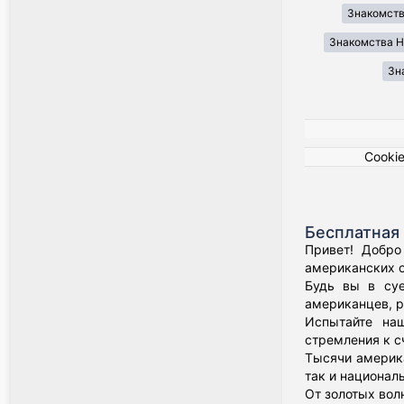
Знакомств
Знакомства H
Зн
Cooki
Бесплатная 
Привет! Добро
американских о
Будь вы в суе
американцев, р
Испытайте наш
стремления к с
Тысячи америка
так и национал
От золотых вол