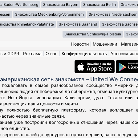
а Baden-Württemberg
Знакомства Bayern
Знакомства Berlin
Знакомст
essen
Знакомства Mecklenburg-Vorpommern
Знакомства Niedersachsen
акомства Rhineland-Palatinate
Знакомства Saarland
Знакомства Sachse
Знакомства Schleswig-Holstein
Знаком
Новости
|
Мошенники
|
Магази
es и GDPR
|
Реклама
|
О нас
|
Конфиденциальность
|
Условия исп
американская сеть знакомств – United We Conne
 пожаловать в самое разнообразное сообщество Америки дл
диноких людей от побережья до побережья, отмечая культурное
те Нью-Йорка, инновациях Калифорнии, духе Техаса или 
азделяющих ваши ценности и мечты.
у полностью бесплатную платформу, которая воплощает а
частью через значимые связи.
нцев уже построили долгосрочные отношения через наше соо
ьное единство.
н зерновых полей до пурпурных горных вершин, ваша следующа