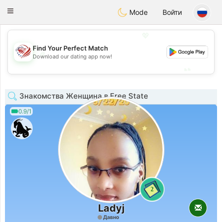
States
Dating
Toggle
Mode
Войти
navigation
💖
Find Your Perfect Match
💖
Download our dating app now!
💕
💕
Знакомства Женщина в Free State
0.9/1
2
Ladyj
Давно