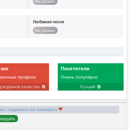
Не указано
Любимая песня
Не указано
зно
Посетители
твенные профили
Очень популярно
ерждённое качество
Лучший
вис, поддержите нас пожалуйста