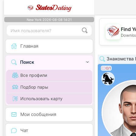
States
Dating
New York 2026-08-08 14:21
Find Y
Downloa
Главная
Знакомства 
Поиск
0/1
Все профили
Подбор пары
Использовать карту
Мои сообщения
Чат