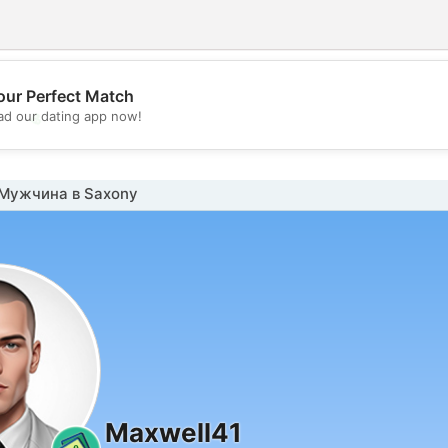
our Perfect Match
💖
d our dating app now!
💕
Мужчина в Saxony
Maxwell41