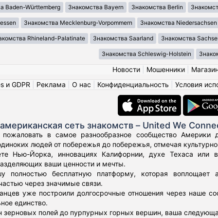
а Baden-Württemberg
Знакомства Bayern
Знакомства Berlin
Знакомст
essen
Знакомства Mecklenburg-Vorpommern
Знакомства Niedersachsen
акомства Rhineland-Palatinate
Знакомства Saarland
Знакомства Sachse
Знакомства Schleswig-Holstein
Знаком
Новости
|
Мошенники
|
Магази
es и GDPR
|
Реклама
|
О нас
|
Конфиденциальность
|
Условия исп
американская сеть знакомств – United We Conne
 пожаловать в самое разнообразное сообщество Америки дл
диноких людей от побережья до побережья, отмечая культурное
те Нью-Йорка, инновациях Калифорнии, духе Техаса или 
азделяющих ваши ценности и мечты.
у полностью бесплатную платформу, которая воплощает а
частью через значимые связи.
нцев уже построили долгосрочные отношения через наше соо
ьное единство.
н зерновых полей до пурпурных горных вершин, ваша следующа