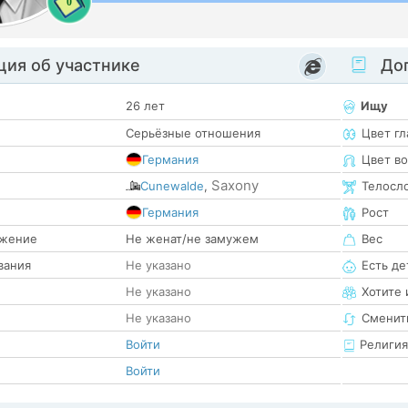
0
ия об участнике
Доп
26 лет
Ищу
Серьёзные отношения
Цвет гл
Германия
Цвет в
Saxony
Cunewalde
,
Телосл
е
Германия
Рост
жение
Не женат/не замужем
Вес
вания
Не указано
Есть де
Не указано
Хотите 
Не указано
Сменит
Войти
Религия
Войти