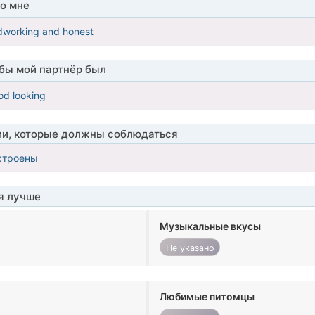
о мне
rdworking and honest
обы мой партнёр был
od looking
ии, которые должны соблюдаться
строены
я лучше
Музыкальные вкусы
Не указано
Любимые питомцы