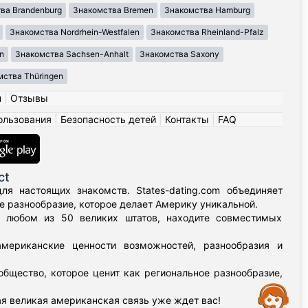
ва Brandenburg
Знакомства Bremen
Знакомства Hamburg
Знакомства Nordrhein-Westfalen
Знакомства Rheinland-Pfalz
n
Знакомства Sachsen-Anhalt
Знакомства Saxony
ства Thüringen
н
|
Отзывы
ользования
|
Безопасность детей
|
Контакты
|
FAQ
ct
я настоящих знакомств. States-dating.com объединяет
 разнообразие, которое делает Америку уникальной.
в любом из 50 великих штатов, находите совместимых
мериканские ценности возможностей, разнообразия и
бщество, которое ценит как региональное разнообразие,
Assistance
я великая американская связь уже ждет вас!