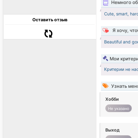
Немного об
Cute, smart, ha
Оставить отзыв
Я хочу, чт
Beautiful and go
Мои критер
Критерии не на
Узнать мен
Хобби
Не указано
Выход