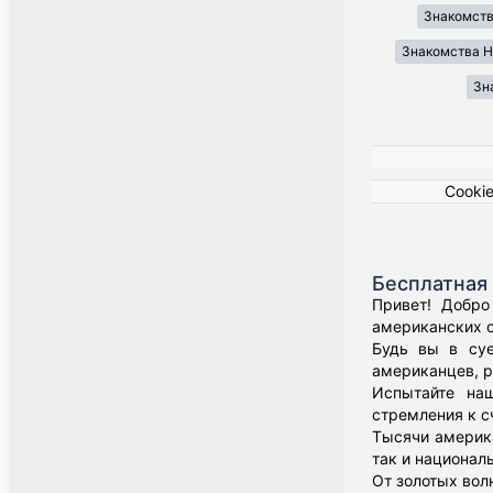
Знакомств
Знакомства H
Зн
Cooki
Бесплатная 
Привет! Добро
американских о
Будь вы в суе
американцев, р
Испытайте наш
стремления к с
Тысячи америка
так и национал
От золотых вол