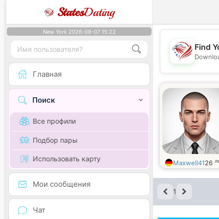
States
Dating
New York 2026-08-07 15:22
Find Y
Downloa
Главная
Поиск
Все профили
Подбор пары
Использовать карту
л
Maxwell41
26
Мои сообщения
1
Чат