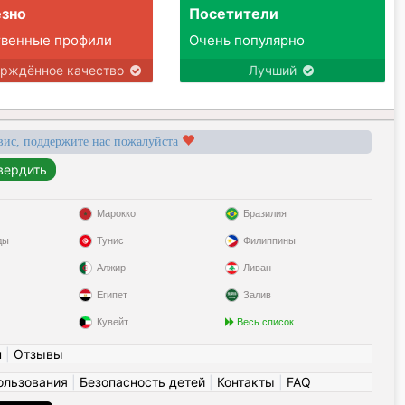
зно
Посетители
твенные профили
Очень популярно
ерждённое качество
Лучший
вис, поддержите нас пожалуйста
Марокко
Бразилия
ды
Тунис
Филиппины
Алжир
Ливан
Египет
Залив
Кувейт
Весь список
н
|
Отзывы
ользования
|
Безопасность детей
|
Контакты
|
FAQ