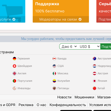
Поддержка
Серьё
100% бесплатно
качес
услуги
Модераторы на связи
Подтв
Мы усердно работаем, чтобы предоставить вам лучший сер
 странам
Германия
Канада
Австралия
Швейцария
США
Нидерлан
Англия
Мексика
Австрия
Португалия
Колумбия
Япония
Инвалиды
Питомцы
Китай
Новости
|
Мошенники
|
Магази
es и GDPR
|
Реклама
|
О нас
|
Конфиденциальность
|
Условия исп