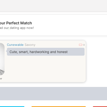
our Perfect Match
d our dating app now!
💖
💕
Cunewalde
Saxony
0
Cute, smart, hardworking and honest
ет