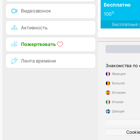
Бесплатно
Видеозвонок
%
100
Бесплатные 
Активность
Пожертвовать
Лента времени
Знакомства по
Франция
Бельгия
Испания
Италия
Швеция
Cooki