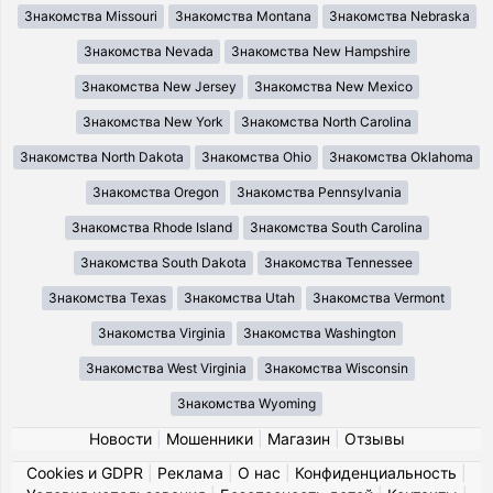
Знакомства Missouri
Знакомства Montana
Знакомства Nebraska
Знакомства Nevada
Знакомства New Hampshire
Знакомства New Jersey
Знакомства New Mexico
Знакомства New York
Знакомства North Carolina
Знакомства North Dakota
Знакомства Ohio
Знакомства Oklahoma
Знакомства Oregon
Знакомства Pennsylvania
Знакомства Rhode Island
Знакомства South Carolina
Знакомства South Dakota
Знакомства Tennessee
Знакомства Texas
Знакомства Utah
Знакомства Vermont
Знакомства Virginia
Знакомства Washington
Знакомства West Virginia
Знакомства Wisconsin
Знакомства Wyoming
Новости
|
Мошенники
|
Магазин
|
Отзывы
Cookies и GDPR
|
Реклама
|
О нас
|
Конфиденциальность
|