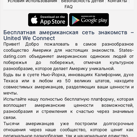
Условия использования
|
Безопасность детей
|
Контакты
|
FAQ
Бесплатная американская сеть знакомств –
United We Connect
Привет! Добро пожаловать в самое разнообразное
сообщество Америки для настоящих знакомств. States-
dating.com объединяет американских одиноких людей от
побережья до побережья, отмечая культурное
разнообразие, которое делает Америку уникальной.
Будь вы в суете Нью-Йорка, инновациях Калифорнии, духе
Техаса или в любом из 50 великих штатов, находите
совместимых американцев, разделяющих ваши ценности и
мечты.
Испытайте нашу полностью бесплатную платформу, которая
воплощает американские ценности возможностей,
разнообразия и стремления к счастью через значимые
связи.
Тысячи американцев уже построили долгосрочные
отношения через наше сообщество, которое ценит как
региональное разнообразие, так и национальное единство.