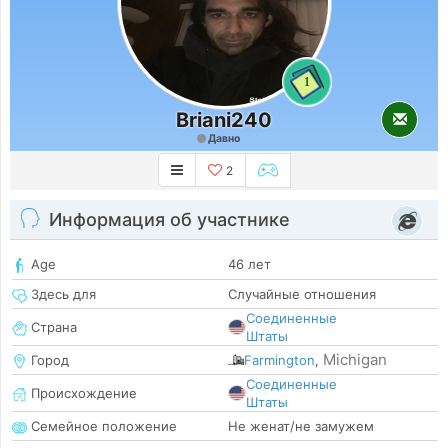
1
Briani240
Давно
2
Информация об участнике
Age
46 лет
Здесь для
Случайные отношения
Соединенные
Страна
Штаты
Michigan
Город
Farmington
,
Соединенные
Происхождение
Штаты
Семейное положение
Не женат/не замужем