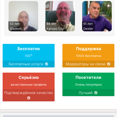
53 лет
64 лет
61 лет
Gladwin
Kansas City
Dexter
Бесплатно
Поддержка
%
100
100% бесплатно
Бесплатные услуги
Модераторы на связи
Серьёзно
Посетители
качественные профили
Очень популярно
Подтверждённое качество
Лучший