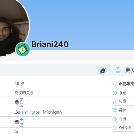
Briani240
1
更
46 岁
正在尋找
随便的关系
眼睛
美
头发
國
身体
Michigan
Farmington
,
高度
美
國
Weight
单