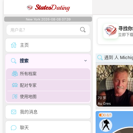
States
Dating
New York 2026-08-08 07:39
寻找你
立即下
主页
遇到 人 Michi
搜索
所有档案
配对专家
使用地图
70 岁
Au Gres
我的消息
0.6/1
聊天