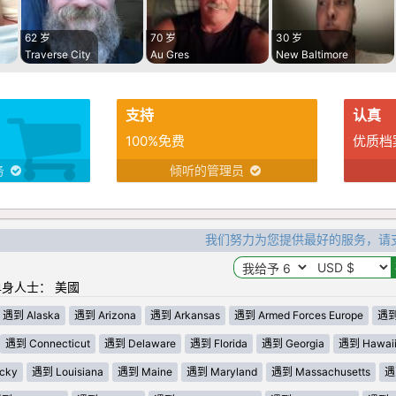
62 岁
70 岁
30 岁
Traverse City
Au Gres
New Baltimore
支持
认真
100%免费
优质档
务
倾听的管理员
我们努力为您提供最好的服务，请
身人士： 美國
遇到 Alaska
遇到 Arizona
遇到 Arkansas
遇到 Armed Forces Europe
遇到 
遇到 Connecticut
遇到 Delaware
遇到 Florida
遇到 Georgia
遇到 Hawai
cky
遇到 Louisiana
遇到 Maine
遇到 Maryland
遇到 Massachusetts
遇