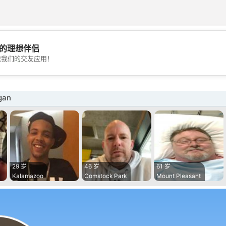
的理想伴侣
💖
载我们的交友应用！
💕
gan
29 岁
46 岁
61 岁
Kalamazoo
Comstock Park
Mount Pleasant