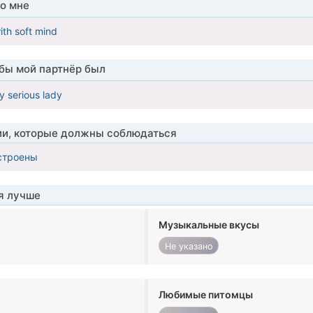
о мне
th soft mind
обы мой партнёр был
y serious lady
ии, которые должны соблюдаться
строены
я лучше
Музыкальные вкусы
Не указано
Любимые питомцы