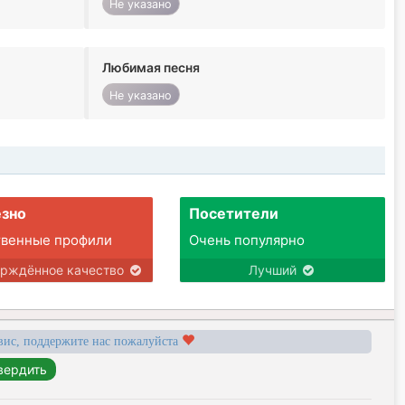
Не указано
Любимая песня
Не указано
зно
Посетители
твенные профили
Очень популярно
ерждённое качество
Лучший
вис, поддержите нас пожалуйста