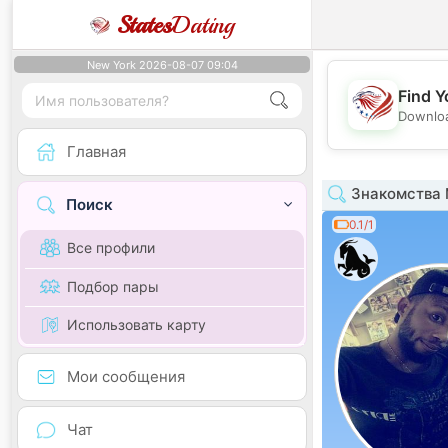
States
Dating
New York 2026-08-07 09:04
Find Y
Downloa
Главная
Знакомства 
Поиск
0.1/1
Все профили
Подбор пары
Использовать карту
Мои сообщения
Чат