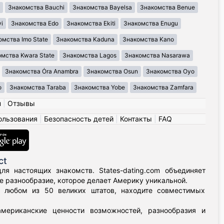
Знакомства Bauchi
Знакомства Bayelsa
Знакомства Benue
i
Знакомства Edo
Знакомства Ekiti
Знакомства Enugu
омства Imo State
Знакомства Kaduna
Знакомства Kano
мства Kwara State
Знакомства Lagos
Знакомства Nasarawa
Знакомства Ȯra Anambra
Знакомства Osun
Знакомства Oyo
o
Знакомства Taraba
Знакомства Yobe
Знакомства Zamfara
н
|
Отзывы
ользования
|
Безопасность детей
|
Контакты
|
FAQ
ct
я настоящих знакомств. States-dating.com объединяет
 разнообразие, которое делает Америку уникальной.
в любом из 50 великих штатов, находите совместимых
мериканские ценности возможностей, разнообразия и