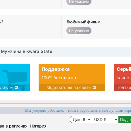
Не указано
ь?
Любимый фильм
Не указано
Мужчина в Kwara State
Поддержка
Серьё
100% бесплатно
качес
услуги
Модераторы на связи
Подтв
Мы усердно работаем, чтобы предоставить вам лучший сер
ва в регионах: Нигерия