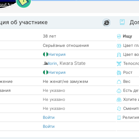
1
ия об участнике
Доп
38 лет
Ищу
Серьёзные отношения
Цвет гл
Нигерия
Цвет в
Kwara State
Ilorin
,
Телосл
е
Нигерия
Рост
жение
Не женат/не замужем
Вес
вания
Не указано
Есть де
Не указано
Хотите 
Не указано
Сменит
Войти
Религия
Войти