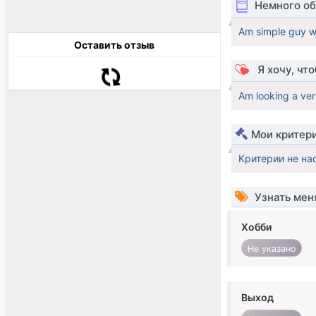
Немного об
Am simple guy wi
Оставить отзыв
Я хочу, чт
Am looking a ver
Мои критер
Критерии не на
Узнать мен
Хобби
Не указано
Выход