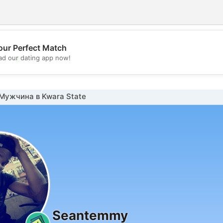
our Perfect Match
💖
d our dating app now!
💕
Мужчина в Kwara State
Seantemmy