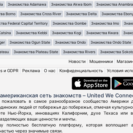
ia
Знакомства Adamawa
Знакомства Akwa Ibom
Знакомства Anambra
ва Borno
Знакомства Cross River
Знакомства Delta
Знакомства Ebony
ва Federal Capital Territory
Знакомства Gombe
Знакомства Imo
Знак
atsina
Знакомства Kebbi
Знакомства Kogi
Знакомства Kwara
Знако
ger
Знакомства Ogun State
Знакомства Ondo
Знакомства Ondo State
ateau
Знакомства Plateau State
Знакомства Rivers
Знакомства Sokot
Новости
|
Мошенники
|
Магази
es и GDPR
|
Реклама
|
О нас
|
Конфиденциальность
|
Условия исп
американская сеть знакомств – United We Conne
 пожаловать в самое разнообразное сообщество Америки дл
диноких людей от побережья до побережья, отмечая культурное
те Нью-Йорка, инновациях Калифорнии, духе Техаса или 
азделяющих ваши ценности и мечты.
у полностью бесплатную платформу, которая воплощает а
частью через значимые связи.