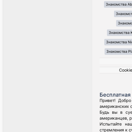
Знакомства Ab
Знакомст
Знакомст
Знакомства K
Знакомства Ni
Знакомства Pl
Cooki
Бесплатная 
Привет! Добро
американских о
Будь вы в суе
американцев, р
Испытайте наш
стремления к с