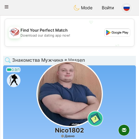
States
Dating
Toggle
Mode
Войти
navigation
💖
Find Your Perfect Match
💖
Download our dating app now!
💕
💕
Знакомства Мужчина в Hessen
0.9/1
3
Nico1802
Давно