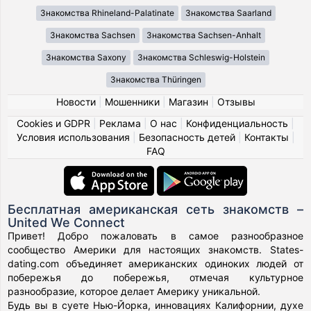
Знакомства Rhineland-Palatinate
Знакомства Saarland
Знакомства Sachsen
Знакомства Sachsen-Anhalt
Знакомства Saxony
Знакомства Schleswig-Holstein
Знакомства Thüringen
Новости
|
Мошенники
|
Магазин
|
Отзывы
Cookies и GDPR
|
Реклама
|
О нас
|
Конфиденциальность
|
Условия использования
|
Безопасность детей
|
Контакты
|
FAQ
Бесплатная американская сеть знакомств –
United We Connect
Привет! Добро пожаловать в самое разнообразное
сообщество Америки для настоящих знакомств. States-
dating.com объединяет американских одиноких людей от
побережья до побережья, отмечая культурное
разнообразие, которое делает Америку уникальной.
Будь вы в суете Нью-Йорка, инновациях Калифорнии, духе