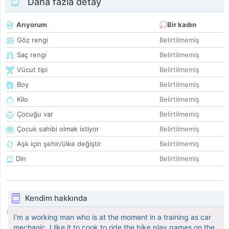
Daha fazla detay
Arıyorum
Bir kadın
Göz rengi
Belirtilmemiş
Saç rengi
Belirtilmemiş
Vücut tipi
Belirtilmemiş
Boy
Belirtilmemiş
Kilo
Belirtilmemiş
Çocuğu var
Belirtilmemiş
Çocuk sahibi olmak istiyor
Belirtilmemiş
Aşk için şehir/ülke değiştir
Belirtilmemiş
Din
Belirtilmemiş
Kendim hakkında
I'm a working man who is at the moment in a training as car
mechanic, I like it to cook to ride the bike play games on the