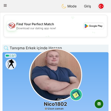
States
Dating
Toggle
Mode
Giriş
navigation
💖
💖
Find Your Perfect Match
Download our dating app now!
💕
💕
Tanışma Erkek içinde Hessen
0.9/1
3
Nico1802
Uzun zaman