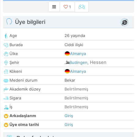
1
Üye bilgileri
Age
26 yaşında
Burada
Ciddi ilişki
Ülke
Almanya
Hessen
Şehir
Budingen
,
Kökeni
Almanya
Medeni durum
Bekar
Akademik düzey
Belirtilmemiş
Sigara
Belirtilmemiş
İş
Belirtilmemiş
Arkadaşlarım
Giriş
Üye olma tarihi
Giriş