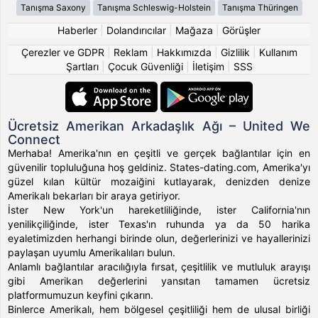
Tanışma Saxony
Tanışma Schleswig-Holstein
Tanışma Thüringen
Haberler
|
Dolandırıcılar
|
Mağaza
|
Görüşler
Çerezler ve GDPR
|
Reklam
|
Hakkımızda
|
Gizlilik
|
Kullanım
Şartları
|
Çocuk Güvenliği
|
İletişim
|
SSS
Ücretsiz Amerikan Arkadaşlık Ağı – United We
Connect
Merhaba! Amerika'nın en çeşitli ve gerçek bağlantılar için en
güvenilir topluluğuna hoş geldiniz. States-dating.com, Amerika'yı
güzel kılan kültür mozaiğini kutlayarak, denizden denize
Amerikalı bekarları bir araya getiriyor.
İster New York'un hareketliliğinde, ister California'nın
yenilikçiliğinde, ister Texas'ın ruhunda ya da 50 harika
eyaletimizden herhangi birinde olun, değerlerinizi ve hayallerinizi
paylaşan uyumlu Amerikalıları bulun.
Anlamlı bağlantılar aracılığıyla fırsat, çeşitlilik ve mutluluk arayışı
gibi Amerikan değerlerini yansıtan tamamen ücretsiz
platformumuzun keyfini çıkarın.
Binlerce Amerikalı, hem bölgesel çeşitliliği hem de ulusal birliği