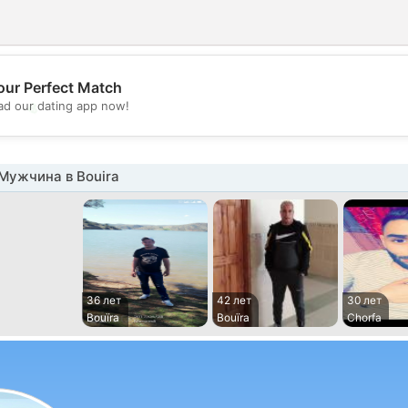
our Perfect Match
💖
d our dating app now!
💕
Мужчина в Bouira
36 лет
42 лет
30 лет
Bouïra
Bouïra
Chorfa