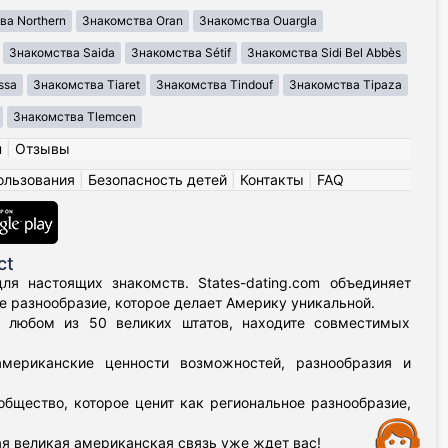
ва Northern
Знакомства Oran
Знакомства Ouargla
Знакомства Saida
Знакомства Sétif
Знакомства Sidi Bel Abbès
ssa
Знакомства Tiaret
Знакомства Tindouf
Знакомства Tipaza
Знакомства Tlemcen
н
|
Отзывы
ользования
|
Безопасность детей
|
Контакты
|
FAQ
ct
я настоящих знакомств. States-dating.com объединяет
 разнообразие, которое делает Америку уникальной.
в любом из 50 великих штатов, находите совместимых
мериканские ценности возможностей, разнообразия и
бщество, которое ценит как региональное разнообразие,
Assistance
я великая американская связь уже ждет вас!