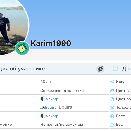
Karim1990
2
ия об участнике
Доп
36 лет
Ищу
Серьёзные отношения
Цвет гл
Алжир
Цвет в
Bouira
Bouïra
,
Телосл
е
Алжир
Рост
жение
Не женат/не замужем
Вес