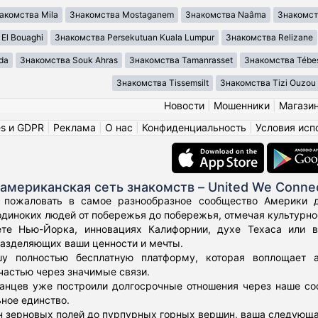
акомства Mila
Знакомства Mostaganem
Знакомства Naâma
Знакомст
El Bouaghi
Знакомства Persekutuan Kuala Lumpur
Знакомства Relizane
da
Знакомства Souk Ahras
Знакомства Tamanrasset
Знакомства Tébe
Знакомства Tissemsilt
Знакомства Tizi Ouzou
Новости
|
Мошенники
|
Магази
es и GDPR
|
Реклама
|
О нас
|
Конфиденциальность
|
Условия исп
американская сеть знакомств – United We Conne
 пожаловать в самое разнообразное сообщество Америки дл
диноких людей от побережья до побережья, отмечая культурное
те Нью-Йорка, инновациях Калифорнии, духе Техаса или 
азделяющих ваши ценности и мечты.
у полностью бесплатную платформу, которая воплощает а
частью через значимые связи.
нцев уже построили долгосрочные отношения через наше соо
ьное единство.
н зерновых полей до пурпурных горных вершин, ваша следующа