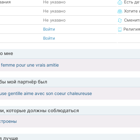
вания
Не указано
Есть де
Не указано
Хотите 
Не указано
Сменит
Войти
Религия
Войти
о мне
 femme pour une vrais amitie
обы мой партнёр был
se gentille aime avec son coeur chaleureuse
ии, которые должны соблюдаться
строены
я лучше