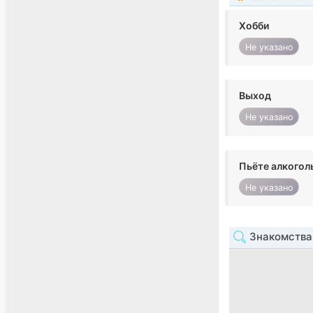
Хобби
Не указано
Выход
Не указано
Пьёте алкогол
Не указано
Знакомства 