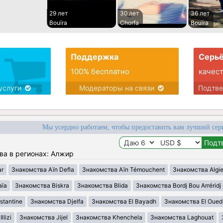
29 лет
30 лет
36 лет
Bouïra
Chorfa
Bouïra
Поддержка
Серьё
100% бесплатно
качес
услуги
Модераторы на связи
Подтв
Мы усердно работаем, чтобы предоставить вам лучший сер
ва в регионах: Алжир
ar
Знакомства Aïn Defla
Знакомства Aïn Témouchent
Знакомства Algie
aïa
Знакомства Biskra
Знакомства Blida
Знакомства Bordj Bou Arréridj
tantine
Знакомства Djelfa
Знакомства El Bayadh
Знакомства El Oued
lizi
Знакомства Jijel
Знакомства Khenchela
Знакомства Laghouat