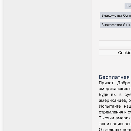
Зн
Знакомства Oum 
Знакомства Skik
Cooki
Бесплатная 
Привет! Добро
американских о
Будь вы в суе
американцев, р
Испытайте наш
стремления к с
Тысячи америка
так и национал
От золотых вол