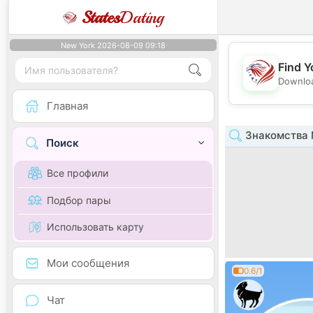
States
Dating
New York 2026-08-09 09:18
Find Y
Downloa
Главная
Знакомства 
Поиск
Все профили
Подбор пары
Использовать карту
Мои сообщения
0.6/1
Чат