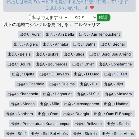
私たちは最高のサービスを提供するために懸命に働いています。
ご協力をお願いします
以下の地域でシングルを見つける： アルジェリア
出会い Adrar
出会い Aïn Defla
出会い Aïn Témouchent
出会い Algiers
出会い Annaba
出会い Batna
出会い Béchar
出会い Béjaïa
出会い Biskra
出会い Blida
出会い Bordj Bou Arréridj
出会い Bouira
出会い Boumerdes
出会い Chlef
出会い Constantine
出会い Djelfa
出会い El Bayadh
出会い El Oued
出会い El Tarf
出会い Ghardaia
出会い Guelma
出会い Illizi
出会い Jijel
出会い Khenchela
出会い Laghouat
出会い M Sila
出会い Mascara
出会い Medea
出会い Mila
出会い Mostaganem
出会い Naâma
出会い Northern
出会い Oran
出会い Ouargla
出会い Oum El Bouaghi
出会い Persekutuan Kuala Lumpur
出会い Relizane
出会い Saida
出会い Sétif
出会い Sidi Bel Abbès
出会い Skikda
出会い Souk Ahras