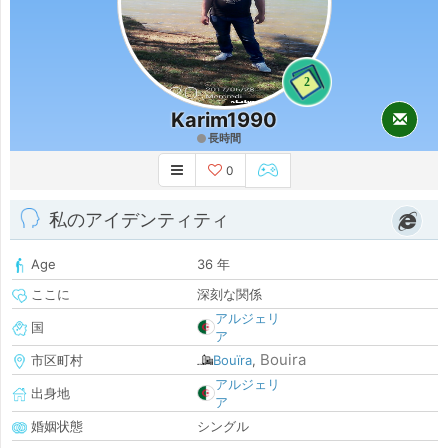
2
Karim1990
長時間
0
私のアイデンティティ
Age
36 年
ここに
深刻な関係
アルジェリ
国
ア
Bouira
市区町村
Bouïra
,
アルジェリ
出身地
ア
婚姻状態
シングル