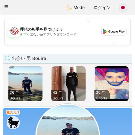
States
Dating
Toggle
Mode
ログイン
navigation
💖
理想の相手を見つけよう
💖
今すぐ出会い系アプリをダウンロード！
💕
💕
出会い 男 Bouira
36 年
42 年
30 年
Bouïra
Bouïra
Chorfa
0.6/1