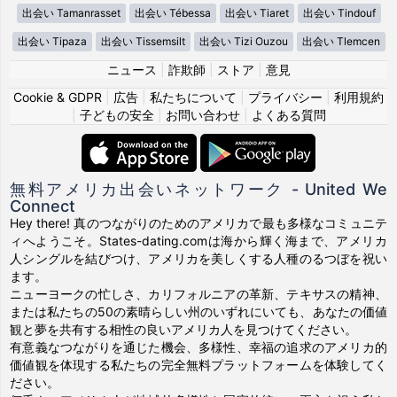
出会い Tamanrasset
出会い Tébessa
出会い Tiaret
出会い Tindouf
出会い Tipaza
出会い Tissemsilt
出会い Tizi Ouzou
出会い Tlemcen
ニュース
|
詐欺師
|
ストア
|
意見
Cookie & GDPR
|
広告
|
私たちについて
|
プライバシー
|
利用規約
|
子どもの安全
|
お問い合わせ
|
よくある質問
無料アメリカ出会いネットワーク - United We
Connect
Hey there! 真のつながりのためのアメリカで最も多様なコミュニテ
ィへようこそ。States-dating.comは海から輝く海まで、アメリカ
人シングルを結びつけ、アメリカを美しくする人種のるつぼを祝い
ます。
ニューヨークの忙しさ、カリフォルニアの革新、テキサスの精神、
または私たちの50の素晴らしい州のいずれにいても、あなたの価値
観と夢を共有する相性の良いアメリカ人を見つけてください。
有意義なつながりを通じた機会、多様性、幸福の追求のアメリカ的
価値観を体現する私たちの完全無料プラットフォームを体験してく
ださい。