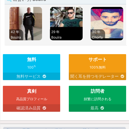
42 年
29 年
30 年
Bouïra
Bouïra
Chorfa
無料
サポート
%
100
100%無料
無料サービス
聞く耳を持つモデレーター
真剣
訪問者
高品質プロフィール
頻繁に訪問される
確認済み品質
最高