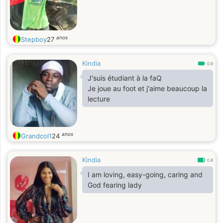
anos
Stepboy
27
Kindia
0.9
J'suis étudiant à la faQ
Je joue au foot et j'aime beaucoup la
lecture
anos
Grandcol1
24
Kindia
0.8
I am loving, easy-going, caring and
God fearing lady