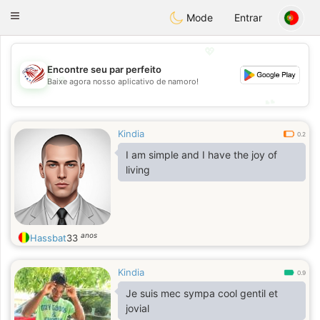
States
Dating
Toggle
Mode
Entrar
navigation
💖
Encontre seu par perfeito
💖
Baixe agora nosso aplicativo de namoro!
💕
💕
Kindia
0.2
I am simple and I have the joy of
living
anos
Hassbat
33
Kindia
0.9
Je suis mec sympa cool gentil et
jovial