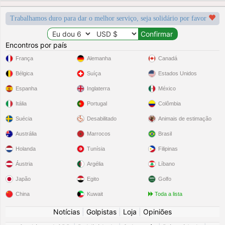
Trabalhamos duro para dar o melhor serviço, seja solidário por favor
Encontros por país
França
Alemanha
Canadá
Bélgica
Suíça
Estados Unidos
Espanha
Inglaterra
México
Itália
Portugal
Colômbia
Suécia
Desabilitado
Animais de estimação
Austrália
Marrocos
Brasil
Holanda
Tunísia
Filipinas
Áustria
Argélia
Líbano
Japão
Egito
Golfo
China
Kuwait
Toda a lista
Notícias
|
Golpistas
|
Loja
|
Opiniões