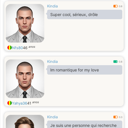
Kindia
0.6
Super cool, sérieux, drôle
anos
Nfs80
46
Kindia
0.8
lm romantique for my love
anos
Yahya36
41
Kindia
0.3
Je suis une personne qui recherche