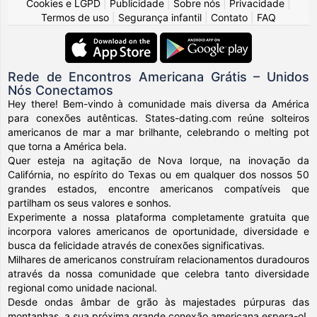
Cookies e LGPD
|
Publicidade
|
Sobre nós
|
Privacidade
|
Termos de uso
|
Segurança infantil
|
Contato
|
FAQ
Rede de Encontros Americana Grátis – Unidos
Nós Conectamos
Hey there! Bem-vindo à comunidade mais diversa da América
para conexões autênticas. States-dating.com reúne solteiros
americanos de mar a mar brilhante, celebrando o melting pot
que torna a América bela.
Quer esteja na agitação de Nova Iorque, na inovação da
Califórnia, no espírito do Texas ou em qualquer dos nossos 50
grandes estados, encontre americanos compatíveis que
partilham os seus valores e sonhos.
Experimente a nossa plataforma completamente gratuita que
incorpora valores americanos de oportunidade, diversidade e
busca da felicidade através de conexões significativas.
Milhares de americanos construíram relacionamentos duradouros
através da nossa comunidade que celebra tanto diversidade
regional como unidade nacional.
Desde ondas âmbar de grão às majestades púrpuras das
montanhas, a sua próxima grande conexão americana espera-o!