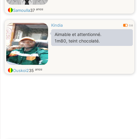
anos
Samoulla
37
Kindia
0.6
Aimable et attentionné.
1m80, teint chocolaté.
anos
Ouskoi2
35