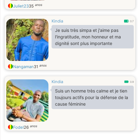
anos
Juliet23
35
Kindia
0.7
Je suis très simpa et j'aime pas
l'ingratitude, mon honneur et ma
dignité sont plus importante
anos
Nangaman
31
Kindia
0.9
Suis un homme très calme et je tien
toujours actifs pour la défense de la
cause féminine
anos
Fodel
26