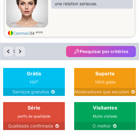
une relation serieuse.
anos
Cammari
34
1
Pesquisar por critérios
Grátis
Suporte
%
100
100% grátis
Serviços gratuitos
Moderadores que escutam
Sério
Visitantes
perfis de qualidade
Muito visitado
Qualidade confirmada
O melhor