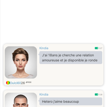
Kindia
0.7
J'ai 18ans je cherche une relation
amoureuse et je disponible je ronde
anos
Dulci60
26
Kindia
0.8
Hetero j'aime beaucoup