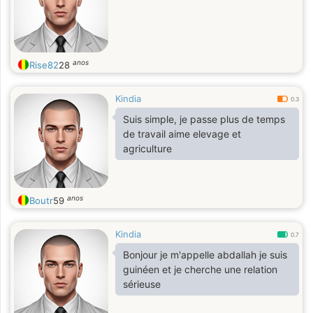
anos
Rise82
28
Kindia
0.3
Suis simple, je passe plus de temps
de travail aime elevage et
agriculture
anos
Boutr
59
Kindia
0.7
Bonjour je m'appelle abdallah je suis
guinéen et je cherche une relation
sérieuse