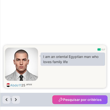
0.7
I am an oriental Egyptian man who
loves family life
anos
Abdo11
25
1
Pesquisar por critérios