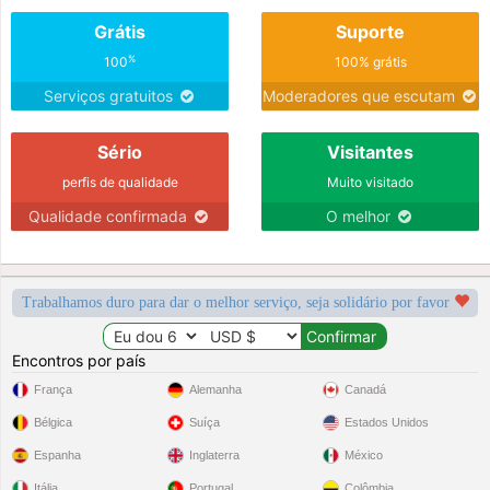
Grátis
Suporte
%
100
100% grátis
Serviços gratuitos
Moderadores que escutam
Sério
Visitantes
perfis de qualidade
Muito visitado
Qualidade confirmada
O melhor
Trabalhamos duro para dar o melhor serviço, seja solidário por favor
Encontros por país
França
Alemanha
Canadá
Bélgica
Suíça
Estados Unidos
Espanha
Inglaterra
México
Itália
Portugal
Colômbia