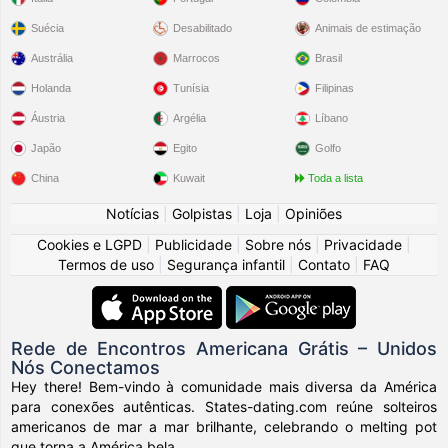
Suécia
Desabilitado
Animais de estimação
Austrália
Marrocos
Brasil
Holanda
Tunísia
Filipinas
Áustria
Argélia
Líbano
Japão
Egito
Golfo
China
Kuwait
Toda a lista
Notícias
|
Golpistas
|
Loja
|
Opiniões
Cookies e LGPD
|
Publicidade
|
Sobre nós
|
Privacidade
|
Termos de uso
|
Segurança infantil
|
Contato
|
FAQ
Rede de Encontros Americana Grátis – Unidos
Nós Conectamos
Hey there! Bem-vindo à comunidade mais diversa da América
para conexões autênticas. States-dating.com reúne solteiros
americanos de mar a mar brilhante, celebrando o melting pot
que torna a América bela.