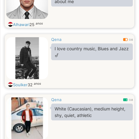
about me
anos
Alhawari
25
Qena
0.6
I love country music, Blues and Jazz
🎷
anos
Soulker
32
Qena
0.8
White (Caucasian), medium height,
shy, quiet, athletic