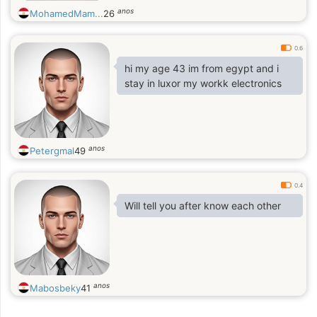
anos
MohamedMam...
26
0.6
hi my age 43 im from egypt and i
stay in luxor my workk electronics
anos
Petergmal
49
0.4
Will tell you after know each other
anos
Mabosbeky
41