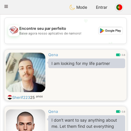
States
Dating
Toggle
Mode
Entrar
navigation
💖
Encontre seu par perfeito
💖
Baixe agora nosso aplicativo de namoro!
💕
💕
Qena
0.8
I am looking for my life partner
anos
Sherif223
25
Qena
0.8
I don't want to say anything about
me. Let them find out everything