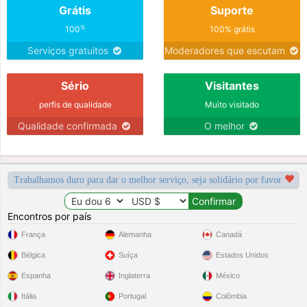
Grátis
Suporte
%
100
100% grátis
Serviços gratuitos
Moderadores que escutam
Sério
Visitantes
perfis de qualidade
Muito visitado
Qualidade confirmada
O melhor
Trabalhamos duro para dar o melhor serviço, seja solidário por favor
Encontros por país
França
Alemanha
Canadá
Bélgica
Suíça
Estados Unidos
Espanha
Inglaterra
México
Itália
Portugal
Colômbia