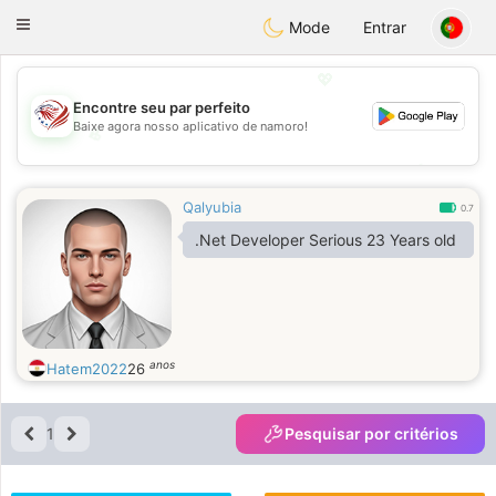
States
Dating
Toggle
Mode
Entrar
navigation
💖
Encontre seu par perfeito
Baixe agora nosso aplicativo de namoro!
💖
💕
💕
Qalyubia
0.7
.Net Developer Serious 23 Years old
anos
Hatem2022
26
1
Pesquisar por critérios