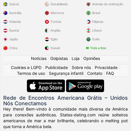
Suécia
Desabilitado
Animais de estimação
Austrália
Marrocos
Brasil
Holanda
Tunísia
Filipinas
Áustria
Argélia
Líbano
Japão
Egito
Golfo
China
Kuwait
Toda a lista
Notícias
|
Golpistas
|
Loja
|
Opiniões
Cookies e LGPD
|
Publicidade
|
Sobre nós
|
Privacidade
|
Termos de uso
|
Segurança infantil
|
Contato
|
FAQ
Rede de Encontros Americana Grátis – Unidos
Nós Conectamos
Hey there! Bem-vindo à comunidade mais diversa da América
para conexões autênticas. States-dating.com reúne solteiros
americanos de mar a mar brilhante, celebrando o melting pot
que torna a América bela.