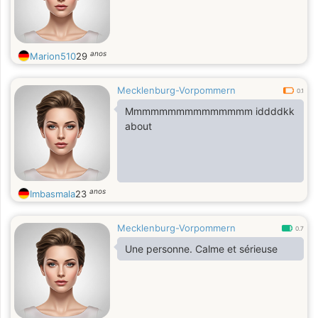
anos
Marion510
29
Mecklenburg-Vorpommern
0.1
Mmmmmmmmmmmmmmm iddddkk
about
anos
Imbasmala
23
Mecklenburg-Vorpommern
0.7
Une personne. Calme et sérieuse