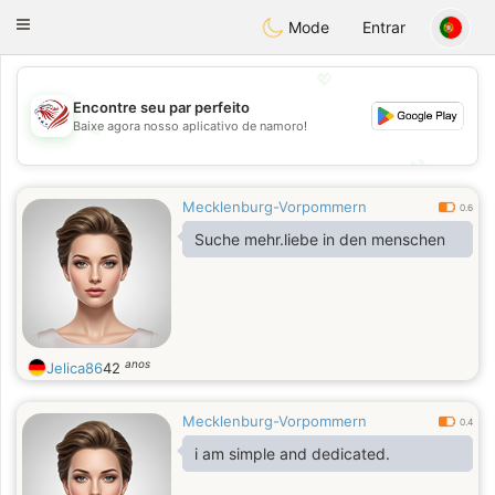
States
Dating
Toggle
Mode
Entrar
navigation
💖
Encontre seu par perfeito
💖
Baixe agora nosso aplicativo de namoro!
💕
💕
Mecklenburg-Vorpommern
0.6
Suche mehr.liebe in den menschen
anos
Jelica86
42
Mecklenburg-Vorpommern
0.4
i am simple and dedicated.