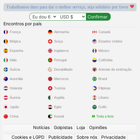
Trabalhamos duro para dar o melhor serviço, seja solidário por favor
Encontros por país
França
Alemanha
Canadá
Bélgica
Suíça
Estados Unidos
Espanha
Inglaterra
México
Itália
Portugal
Colômbia
Suécia
Desabilitado
Animais de estimação
Austrália
Marrocos
Brasil
Holanda
Tunísia
Filipinas
Áustria
Argélia
Líbano
Japão
Egito
Golfo
China
Kuwait
Toda a lista
Notícias
|
Golpistas
|
Loja
|
Opiniões
Cookies e LGPD
|
Publicidade
|
Sobre nós
|
Privacidade
|