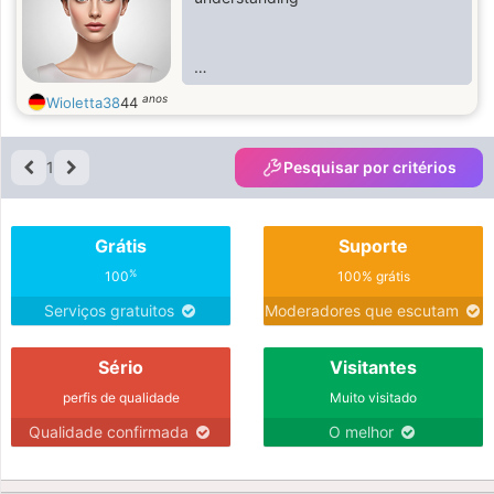
anos
Wioletta38
44
1
Pesquisar por critérios
Grátis
Suporte
%
100
100% grátis
Serviços gratuitos
Moderadores que escutam
Sério
Visitantes
perfis de qualidade
Muito visitado
Qualidade confirmada
O melhor