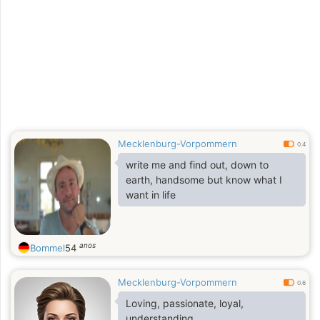
Mecklenburg-Vorpommern
0.4
write me and find out, down to
earth, handsome but know what I
want in life
anos
Bommel
54
Mecklenburg-Vorpommern
0.6
Loving, passionate, loyal,
understanding