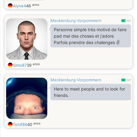
anos
Alyne4
46
Mecklenburg-Vorpommern
0.7
Personne simple très motivé de faire
pad mal des choses et j‘adore
Parfois prendre des chalenges ✌️
anos
Simo87
39
Mecklenburg-Vorpommern
0.7
Here to meet people and to look for
friends.
anos
Tonif86
40