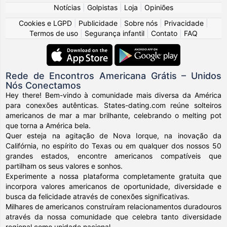
Notícias
|
Golpistas
|
Loja
|
Opiniões
Cookies e LGPD
|
Publicidade
|
Sobre nós
|
Privacidade
|
Termos de uso
|
Segurança infantil
|
Contato
|
FAQ
Rede de Encontros Americana Grátis – Unidos
Nós Conectamos
Hey there! Bem-vindo à comunidade mais diversa da América
para conexões autênticas. States-dating.com reúne solteiros
americanos de mar a mar brilhante, celebrando o melting pot
que torna a América bela.
Quer esteja na agitação de Nova Iorque, na inovação da
Califórnia, no espírito do Texas ou em qualquer dos nossos 50
grandes estados, encontre americanos compatíveis que
partilham os seus valores e sonhos.
Experimente a nossa plataforma completamente gratuita que
incorpora valores americanos de oportunidade, diversidade e
busca da felicidade através de conexões significativas.
Milhares de americanos construíram relacionamentos duradouros
através da nossa comunidade que celebra tanto diversidade
regional como unidade nacional.