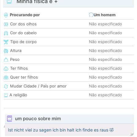
Minha física e +
Procurando por
Um homem
Cor dos olhos
Não especificado
Cor do cabelo
Não especificado
Tipo de corpo
Não especificado
Altura
Não especificado
Peso
Não especificado
Ter filhos
Não especificado
Quer ter filhos
Não especificado
Mudar Cidade / País por amor
Não especificado
A religião
Não especificado
um pouco sobre mim
Ist nicht viel zu sagen ich bin halt ich finde es raus 🤣