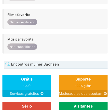
Filme favorito
Não especificado
Música favorita
Não especificado
Encontros mulher Sachsen
Grátis
Suporte
%
100
100% grátis
Serviços gratuitos
Moderadores que escutam
Sério
Visitantes