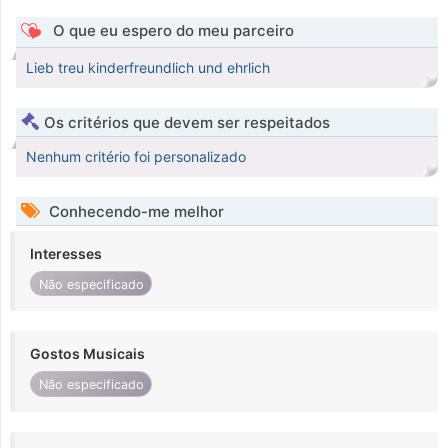
O que eu espero do meu parceiro
Lieb treu kinderfreundlich und ehrlich
Os critérios que devem ser respeitados
Nenhum critério foi personalizado
Conhecendo-me melhor
Interesses
Não especificado
Gostos Musicais
Não especificado