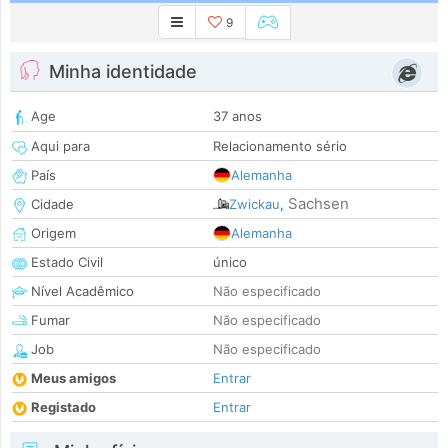
9
Minha identidade
Age
37 anos
Aqui para
Relacionamento sério
País
Alemanha
Sachsen
Cidade
Zwickau
,
Origem
Alemanha
Estado Civil
único
Nível Acadêmico
Não especificado
Fumar
Não especificado
Job
Não especificado
Meus amigos
Entrar
Registado
Entrar