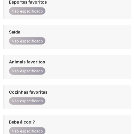
Esportes favoritos
Não especificado
Saída
Não especificado
Animais favoritos
Não especificado
Cozinhas favoritas
Não especificado
Beba álcool?
Não especificado