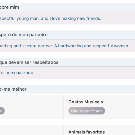
obre mim
espectful young man, and I love making new friends.
pero do meu parceiro
anding and sincere partner. A hardworking and respectful woman
 que devem ser respeitados
foi personalizado
-me melhor
Gostos Musicais
do
Não especificado
Animais favoritos