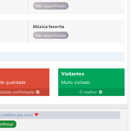
Não especificado
Música favorita
Não especificado
Visitantes
 de qualidade
Muito visitado
lidade confirmada
O melhor
a solidário por favor