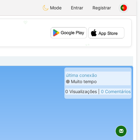
Mode
Entrar
Registrar
💖
💕
última conexão
Muito tempo
0 Visualizações |
0 Comentários