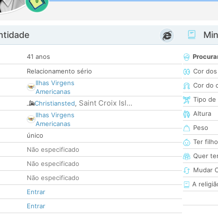
0
ntidade
Minh
41 anos
Procura
Relacionamento sério
Cor dos
Ilhas Virgens
Cor do 
Americanas
Tipo de
Saint Croix Isl...
Christiansted
,
Altura
Ilhas Virgens
Americanas
Peso
único
Ter filh
Não especificado
Quer ter
Não especificado
Mudar C
Não especificado
A religiã
Entrar
Entrar