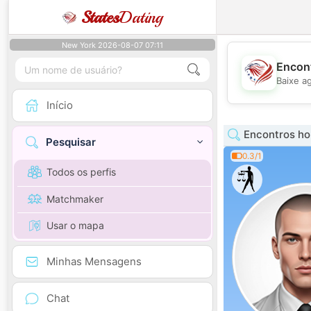
States
Dating
New York 2026-08-07 07:11
Encont
Baixe a
Início
Encontros ho
Pesquisar
0.3/1
Todos os perfis
Matchmaker
Usar o mapa
Minhas Mensagens
Chat