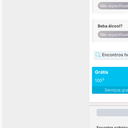
Não especifica
Beba álcool?
Não especifica
Encontros ho
Grátis
%
100
Serviços gra
Encontre solteir