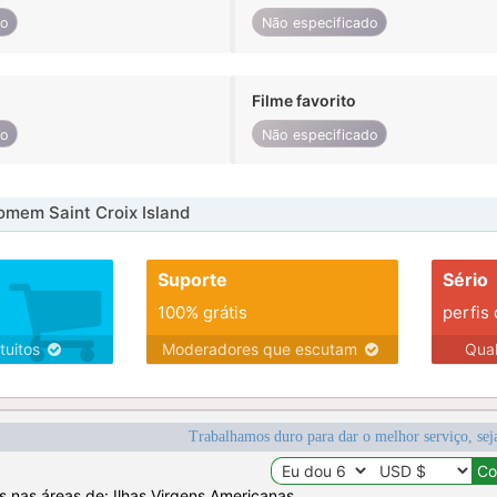
do
Não especificado
Filme favorito
do
Não especificado
mem Saint Croix Island
Suporte
Sério
100% grátis
perfis
tuitos
Moderadores que escutam
Qua
Trabalhamos duro para dar o melhor serviço, sej
os nas áreas de: Ilhas Virgens Americanas