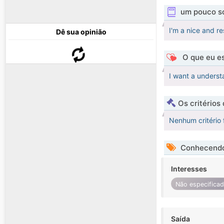
um pouco s
I'm a nice and r
Dê sua opinião
O que eu es
I want a underst
Os critérios
Nenhum critério 
Conhecendo
Interesses
Não especifica
Saída