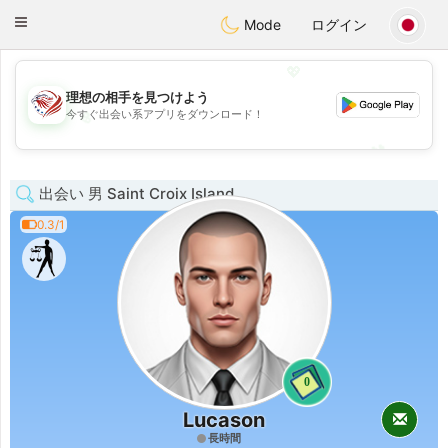
States
Dating
Toggle
Mode
ログイン
navigation
💖
理想の相手を見つけよう
💖
今すぐ出会い系アプリをダウンロード！
💕
💕
出会い 男 Saint Croix Island
0.3/1
0
Lucason
長時間