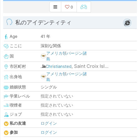
0
私のアイデンティティ
Age
41 年
ここに
深刻な関係
アメリカ領バージン諸
国
島
Saint Croix Isl...
市区町村
Christiansted
,
アメリカ領バージン諸
出身地
島
婚姻状態
シングル
学業レベル
指定されていない
喫煙者
指定されていない
ジョブ
指定されていない
私の友達
ログイン
参加
ログイン