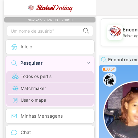
States
Dating
New York 2026-08-07 10:10
Encont
Baixe a
Início
Encontros mu
Pesquisar
0.5/1
Todos os perfis
Matchmaker
Usar o mapa
Minhas Mensagens
Chat