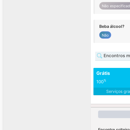
Não especifica
Beba álcool?
Não
Encontros m
Grátis
%
100
Serviços gra
Encontre solteir