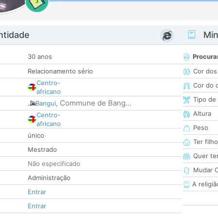
3
ntidade
Minh
30 anos
Procura
Relacionamento sério
Cor dos
Centro-
Cor do 
africano
Tipo de
Commune de Bang...
Bangui
,
Altura
Centro-
africano
Peso
único
Ter filh
Mestrado
Quer ter
Não especificado
Mudar C
Administração
A religiã
Entrar
Entrar