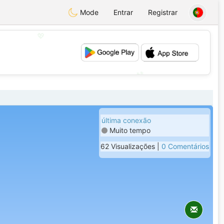
Mode
Entrar
Registrar
💖
💕
última conexão
Muito tempo
62 Visualizações |
0 Comentários