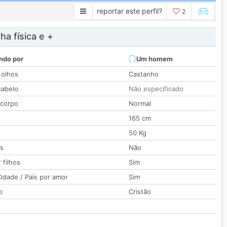
reportar este perfil?
2
a física e +
ndo por
Um homem
 olhos
Castanho
cabelo
Não especificado
 corpo
Normal
165 cm
50 Kg
os
Não
 filhos
Sim
idade / País por amor
Sim
o
Cristão