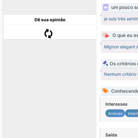
um pouco s
je suis très sent
Dê sua opinião
O que eu es
Mignon elegant i
Os critérios
Nenhum critério 
Conhecendo
Interesses
Animais
Inter
Saída