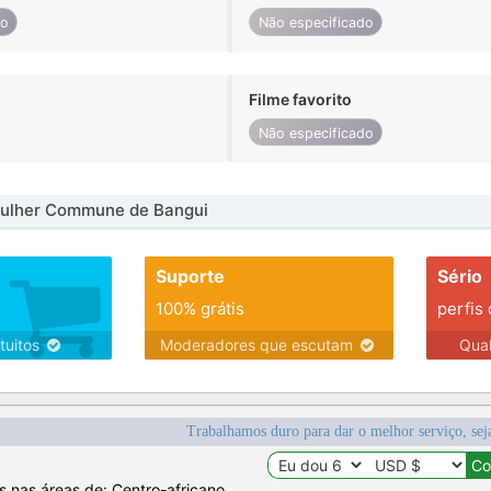
do
Não especificado
Filme favorito
Não especificado
ulher Commune de Bangui
Suporte
Sério
100% grátis
perfis
tuitos
Moderadores que escutam
Qua
Trabalhamos duro para dar o melhor serviço, sej
os nas áreas de: Centro-africano