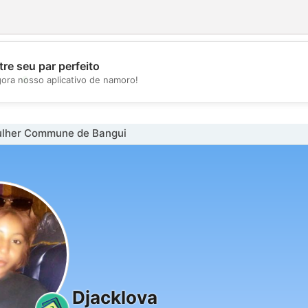
re seu par perfeito
💖
gora nosso aplicativo de namoro!
💕
lher Commune de Bangui
Djacklova