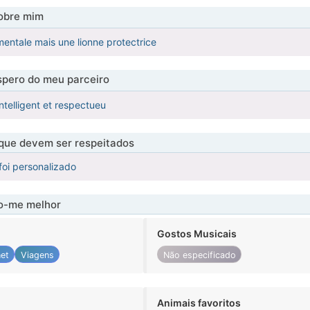
obre mim
imentale mais une lionne protectrice
pero do meu parceiro
ntelligent et respectueu
 que devem ser respeitados
foi personalizado
-me melhor
Gostos Musicais
net
Viagens
Não especificado
Animais favoritos