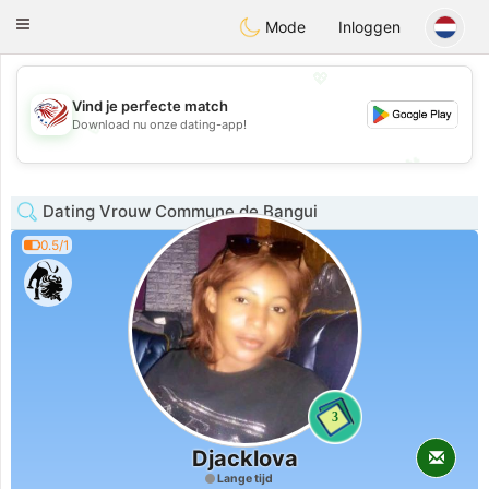
States
Dating
Toggle
Mode
Inloggen
navigation
💖
Vind je perfecte match
💖
Download nu onze dating-app!
💕
💕
Dating Vrouw Commune de Bangui
0.5/1
3
Djacklova
Lange tijd