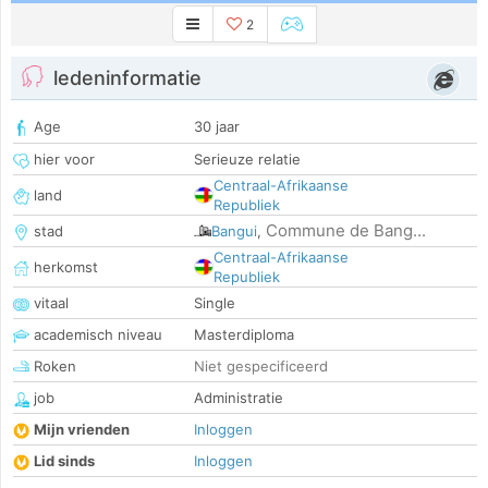
2
ledeninformatie
Age
30 jaar
hier voor
Serieuze relatie
Centraal-Afrikaanse
land
Republiek
Commune de Bang...
stad
Bangui
,
Centraal-Afrikaanse
herkomst
Republiek
vitaal
Single
academisch niveau
Masterdiploma
Roken
Niet gespecificeerd
job
Administratie
Mijn vrienden
Inloggen
Lid sinds
Inloggen