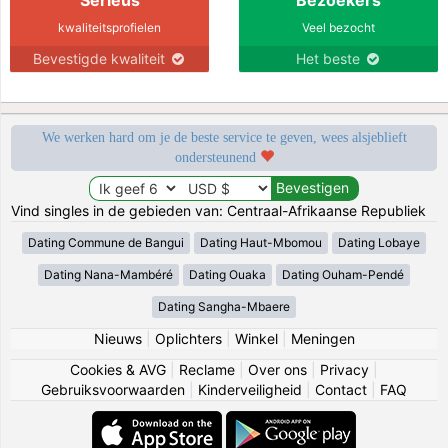
kwaliteitsprofielen
Veel bezocht
Bevestigde kwaliteit
Het beste
We werken hard om je de beste service te geven, wees alsjeblieft
ondersteunend
Vind singles in de gebieden van: Centraal-Afrikaanse Republiek
Dating Commune de Bangui
Dating Haut-Mbomou
Dating Lobaye
Dating Nana-Mambéré
Dating Ouaka
Dating Ouham-Pendé
Dating Sangha-Mbaere
Nieuws
|
Oplichters
|
Winkel
|
Meningen
Cookies & AVG
|
Reclame
|
Over ons
|
Privacy
|
Gebruiksvoorwaarden
|
Kinderveiligheid
|
Contact
|
FAQ