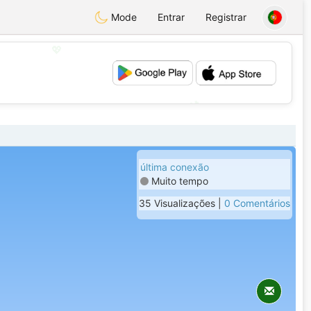
Mode
Entrar
Registrar
💖
💕
última conexão
Muito tempo
35 Visualizações |
0 Comentários