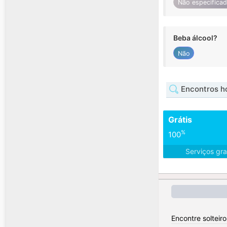
Não especifica
Beba álcool?
Não
Encontros h
Grátis
%
100
Serviços gra
Encontre solteir