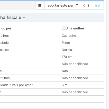
reportar este perfil?
8
a física e +
ndo por
Uma mulher
 olhos
Castanho
cabelo
Preto
 corpo
Normal
170 cm
Não especificado
os
Não
 filhos
Não especificado
idade / País por amor
Sim
o
Não especificado