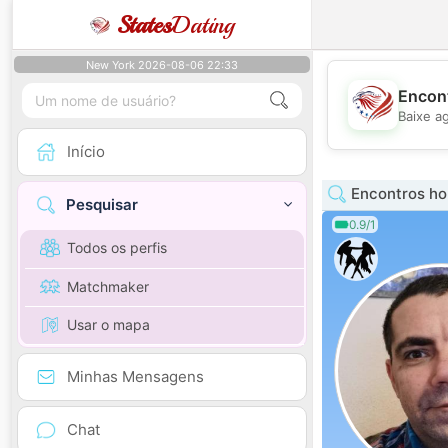
States
Dating
New York 2026-08-06 22:33
Encont
Baixe a
Início
Encontros h
Pesquisar
0.9/1
Todos os perfis
Matchmaker
Usar o mapa
Minhas Mensagens
Chat