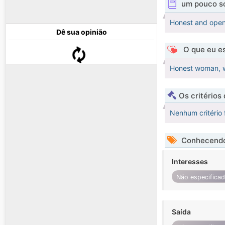
um pouco s
Honest and open 
Dê sua opinião
O que eu es
Honest woman, w
Os critérios
Nenhum critério 
Conhecendo
Interesses
Não especifica
Saída