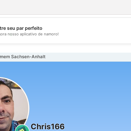
re seu par perfeito
💖
gora nosso aplicativo de namoro!
💕
omem Sachsen-Anhalt
Chris166