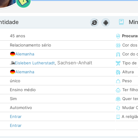
1
ntidade
Minh
45 anos
Procura
Relacionamento sério
Cor dos
Alemanha
Cor do 
Sachsen-Anhalt
Eisleben Lutherstadt
,
Tipo de
Alemanha
Altura
único
Peso
Ensino médio
Ter filh
Sim
Quer ter
Automotivo
Mudar C
Entrar
A religiã
Entrar