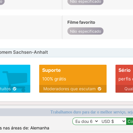
do
Não especificado
Filme favorito
Não especificado
omem Sachsen-Anhalt
Suporte
Sério
100% grátis
perfis
tuitos
Moderadores que escutam
Qua
Trabalhamos duro para dar o melhor serviço, sej
os nas áreas de: Alemanha