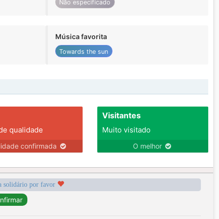
Não especificado
Música favorita
Towards the sun
Visitantes
 de qualidade
Muito visitado
lidade confirmada
O melhor
a solidário por favor