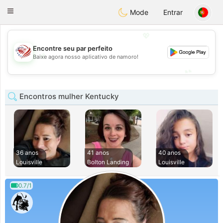
States
Dating
Toggle
Mode
Entrar
navigation
💖
Encontre seu par perfeito
💖
Baixe agora nosso aplicativo de namoro!
💕
💕
Encontros mulher Kentucky
36 anos
41 anos
40 anos
Louisville
Bolton Landing
Louisville
0.7/1