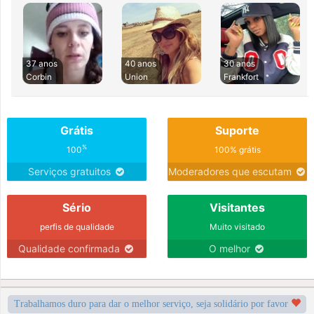
37 anos
40 anos
30 anos
Corbin
Union
Frankfort
Grátis
Suporte
%
100
100% grátis
Serviços gratuitos
Moderadores que escutam
Sério
Visitantes
perfis de qualidade
Muito visitado
Qualidade confirmada
O melhor
Trabalhamos duro para dar o melhor serviço, seja solidário por favor