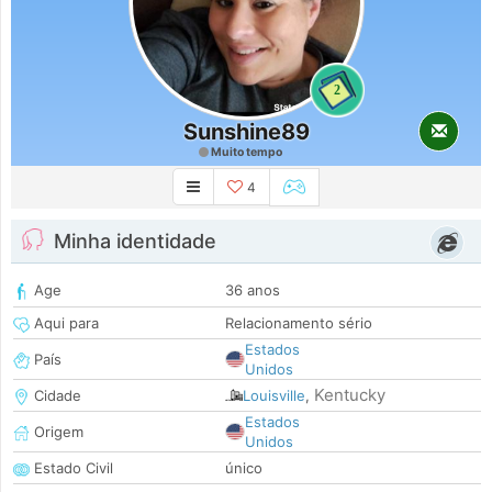
2
Sunshine89
Muito tempo
4
Minha identidade
Age
36 anos
Aqui para
Relacionamento sério
Estados
País
Unidos
Kentucky
Cidade
Louisville
,
Estados
Origem
Unidos
Estado Civil
único