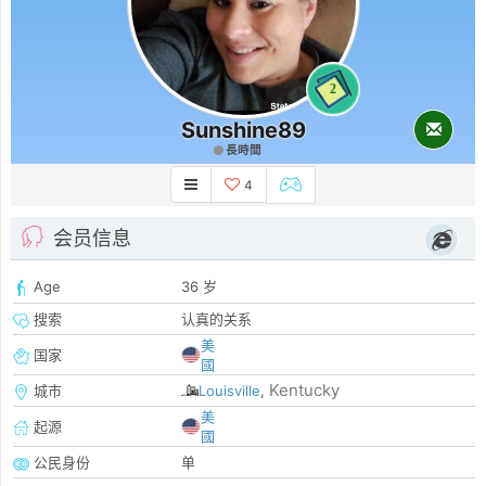
2
Sunshine89
長時間
4
会员信息
Age
36 岁
搜索
认真的关系
美
国家
國
Kentucky
城市
Louisville
,
美
起源
國
公民身份
单