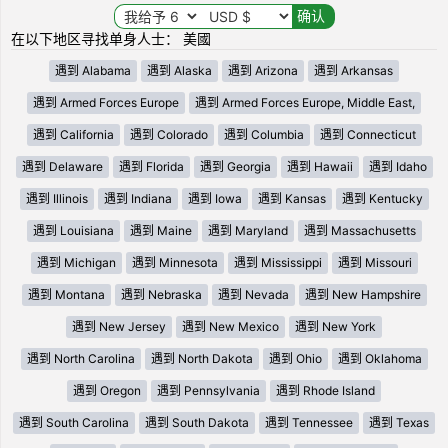
在以下地区寻找单身人士： 美國
遇到 Alabama
遇到 Alaska
遇到 Arizona
遇到 Arkansas
遇到 Armed Forces Europe
遇到 Armed Forces Europe, Middle East,
遇到 California
遇到 Colorado
遇到 Columbia
遇到 Connecticut
遇到 Delaware
遇到 Florida
遇到 Georgia
遇到 Hawaii
遇到 Idaho
遇到 Illinois
遇到 Indiana
遇到 Iowa
遇到 Kansas
遇到 Kentucky
遇到 Louisiana
遇到 Maine
遇到 Maryland
遇到 Massachusetts
遇到 Michigan
遇到 Minnesota
遇到 Mississippi
遇到 Missouri
遇到 Montana
遇到 Nebraska
遇到 Nevada
遇到 New Hampshire
遇到 New Jersey
遇到 New Mexico
遇到 New York
遇到 North Carolina
遇到 North Dakota
遇到 Ohio
遇到 Oklahoma
遇到 Oregon
遇到 Pennsylvania
遇到 Rhode Island
遇到 South Carolina
遇到 South Dakota
遇到 Tennessee
遇到 Texas