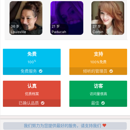
36 岁
21 岁
27 岁
Louisville
Paducah
Corbin
免费
支持
%
100
100%免费
免费服务
倾听的管理员
认真
访客
优质档案
访问量很高
已确认品质
最佳
我们努力为您提供最好的服务，请支持我们