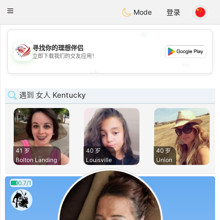
States
Dating
Toggle
Mode
登录
navigation
💖
💖
寻找你的理想伴侣
立即下载我们的交友应用！
💕
💕
遇到 女人 Kentucky
41 岁
40 岁
40 岁
Bolton Landing
Louisville
Union
0.7/1