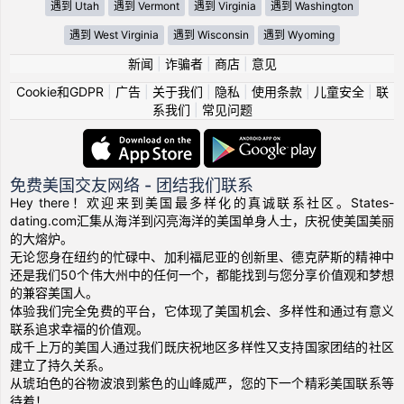
遇到 Utah
遇到 Vermont
遇到 Virginia
遇到 Washington
遇到 West Virginia
遇到 Wisconsin
遇到 Wyoming
新闻
|
诈骗者
|
商店
|
意见
Cookie和GDPR
|
广告
|
关于我们
|
隐私
|
使用条款
|
儿童安全
|
联
系我们
|
常见问题
免费美国交友网络 - 团结我们联系
Hey there！欢迎来到美国最多样化的真诚联系社区。States-
dating.com汇集从海洋到闪亮海洋的美国单身人士，庆祝使美国美丽
的大熔炉。
无论您身在纽约的忙碌中、加利福尼亚的创新里、德克萨斯的精神中
还是我们50个伟大州中的任何一个，都能找到与您分享价值观和梦想
的兼容美国人。
体验我们完全免费的平台，它体现了美国机会、多样性和通过有意义
联系追求幸福的价值观。
成千上万的美国人通过我们既庆祝地区多样性又支持国家团结的社区
建立了持久关系。
从琥珀色的谷物波浪到紫色的山峰威严，您的下一个精彩美国联系等
待着！