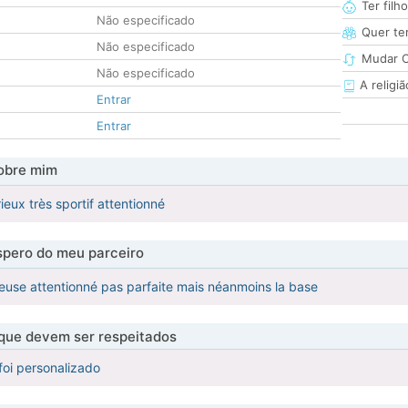
Ter filh
Não especificado
Quer ter
Não especificado
Mudar C
Não especificado
A religiã
Entrar
Entrar
obre mim
eux très sportif attentionné
pero do meu parceiro
rieuse attentionné pas parfaite mais néanmoins la base
 que devem ser respeitados
foi personalizado