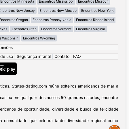
Encontros Minnesota
Encontros Mississippi
Encontros Missouri
Encontros New Jersey
Encontros New Mexico
Encontros New York
Encontros Oregon
Encontros Pennsylvania
Encontros Rhode Island
Texas
Encontros Utah
Encontros Vermont
Encontros Virginia
s Wisconsin
Encontros Wyoming
piniões
 de uso
|
Segurança infantil
|
Contato
|
FAQ
icas. States-dating.com reúne solteiros americanos de mar a
 Texas ou em qualquer dos nossos 50 grandes estados, encontre
ericanos de oportunidade, diversidade e busca da felicidade
sa comunidade que celebra tanto diversidade regional como
Assistance