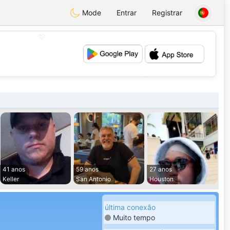
Mode
Entrar
Registrar
💖
💕
41 anos
59 anos
27 anos
Keller
San Antonio
Houston
última conexão
Muito tempo