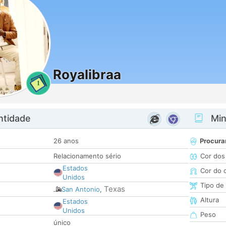
Royalibraa
1
ntidade
Minh
26 anos
Procura
Relacionamento sério
Cor dos
Estados
Cor do 
Unidos
Tipo de
Texas
San Antonio
,
Altura
Estados
Unidos
Peso
único