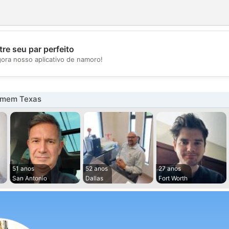
re seu par perfeito
💖
gora nosso aplicativo de namoro!
💕
omem Texas
51 anos
52 anos
27 anos
San Antonio
Dallas
Fort Worth