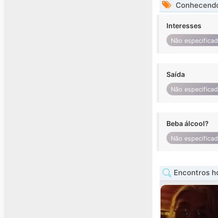
Conhecendo
Interesses
Não especifica
Saída
Não especifica
Beba álcool?
Não especifica
Encontros 