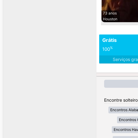
73 anos
Houston
Grátis
%
100
Serviços gra
Encontre solteir
Encontros Alab
Encontros 
Encontros Ha