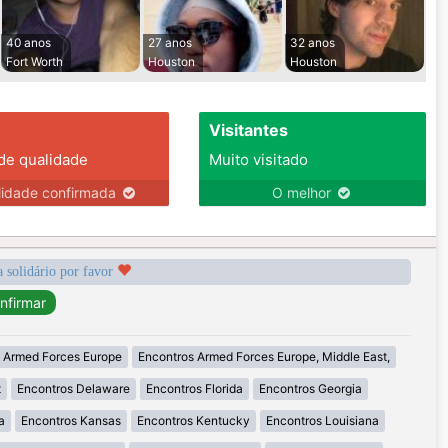
40 anos
27 anos
32 anos
Fort Worth
Houston
Houston
Visitantes
 de qualidade
Muito visitado
lidade confirmada
O melhor
a solidário por favor
 Armed Forces Europe
Encontros Armed Forces Europe, Middle East,
t
Encontros Delaware
Encontros Florida
Encontros Georgia
a
Encontros Kansas
Encontros Kentucky
Encontros Louisiana