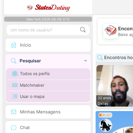
States
Dating
New York 2026-08-08 11:12
Encont
Baixe a
Início
Encontros h
Pesquisar
Todos os perfis
Matchmaker
Usar o mapa
32 anos
Dallas
Minhas Mensagens
0.6/1
Chat