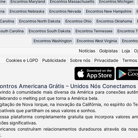
ine
Encontros Maryland
Encontros Massachusetts
Encontros Michigan
ana
Encontros Nebraska
Encontros Nevada
Encontros New Hampshire
Carolina
Encontros North Dakota
Encontros Ohio
Encontros Oklahoma
South Carolina
Encontros South Dakota
Encontros Tennessee
Encontros 
Encontros Washington
Encontros West Virginia
Encontro
Notícias
|
Golpistas
|
Loja
|
O
Cookies e LGPD
|
Publicidade
|
Sobre nós
|
Privacidade
|
Termos
ontros Americana Grátis – Unidos Nós Conectamos
vindo à comunidade mais diversa da América para conexões autênt
elebrando o melting pot que torna a América bela.
gitação de Nova Iorque, na inovação da Califórnia, no espírito do
tíveis que partilham os seus valores e sonhos.
ossa plataforma completamente gratuita que incorpora valores am
ões significativas.
ricanos construíram relacionamentos duradouros através da nos
.