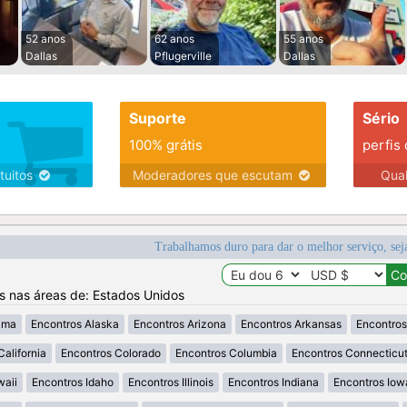
52 anos
62 anos
55 anos
Dallas
Pflugerville
Dallas
Suporte
Sério
100% grátis
perfis
tuitos
Moderadores que escutam
Qua
Trabalhamos duro para dar o melhor serviço, sej
os nas áreas de: Estados Unidos
ama
Encontros Alaska
Encontros Arizona
Encontros Arkansas
Encontros
California
Encontros Colorado
Encontros Columbia
Encontros Connecticu
waii
Encontros Idaho
Encontros Illinois
Encontros Indiana
Encontros Iow