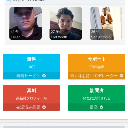
41 年
27 年
26 年
Keller
Fort Worth
San Antonio
無料
サポート
%
100
100%無料
無料サービス
聞く耳を持つモデレーター
真剣
訪問者
高品質プロフィール
頻繁に訪問される
確認済み品質
最高