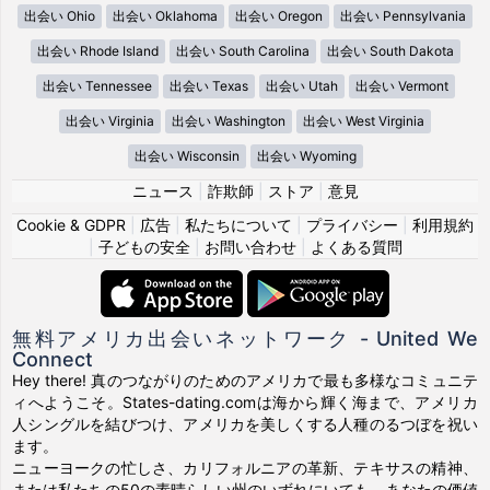
出会い Ohio
出会い Oklahoma
出会い Oregon
出会い Pennsylvania
出会い Rhode Island
出会い South Carolina
出会い South Dakota
出会い Tennessee
出会い Texas
出会い Utah
出会い Vermont
出会い Virginia
出会い Washington
出会い West Virginia
出会い Wisconsin
出会い Wyoming
ニュース
|
詐欺師
|
ストア
|
意見
Cookie & GDPR
|
広告
|
私たちについて
|
プライバシー
|
利用規約
|
子どもの安全
|
お問い合わせ
|
よくある質問
無料アメリカ出会いネットワーク - United We
Connect
Hey there! 真のつながりのためのアメリカで最も多様なコミュニテ
ィへようこそ。States-dating.comは海から輝く海まで、アメリカ
人シングルを結びつけ、アメリカを美しくする人種のるつぼを祝い
ます。
ニューヨークの忙しさ、カリフォルニアの革新、テキサスの精神、
または私たちの50の素晴らしい州のいずれにいても、あなたの価値