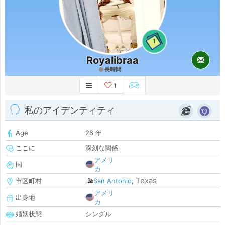
1
Royalibraa
長時間
1
私のアイデンティティ
Age
26 年
ここに
深刻な関係
アメリ
国
カ
Texas
市区町村
San Antonio
,
アメリ
出身地
カ
婚姻状態
シングル