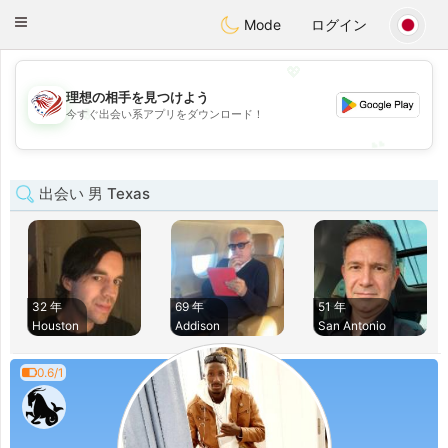
States
Dating
Toggle
Mode
ログイン
navigation
💖
理想の相手を見つけよう
💖
今すぐ出会い系アプリをダウンロード！
💕
💕
出会い 男 Texas
32 年
69 年
51 年
Houston
Addison
San Antonio
0.6/1