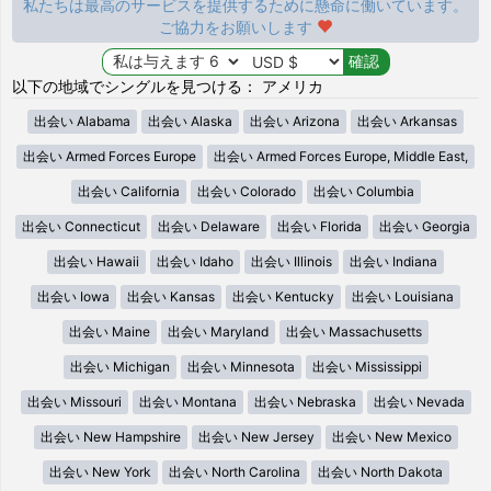
私たちは最高のサービスを提供するために懸命に働いています。
ご協力をお願いします
以下の地域でシングルを見つける： アメリカ
出会い Alabama
出会い Alaska
出会い Arizona
出会い Arkansas
出会い Armed Forces Europe
出会い Armed Forces Europe, Middle East,
出会い California
出会い Colorado
出会い Columbia
出会い Connecticut
出会い Delaware
出会い Florida
出会い Georgia
出会い Hawaii
出会い Idaho
出会い Illinois
出会い Indiana
出会い Iowa
出会い Kansas
出会い Kentucky
出会い Louisiana
出会い Maine
出会い Maryland
出会い Massachusetts
出会い Michigan
出会い Minnesota
出会い Mississippi
出会い Missouri
出会い Montana
出会い Nebraska
出会い Nevada
出会い New Hampshire
出会い New Jersey
出会い New Mexico
出会い New York
出会い North Carolina
出会い North Dakota