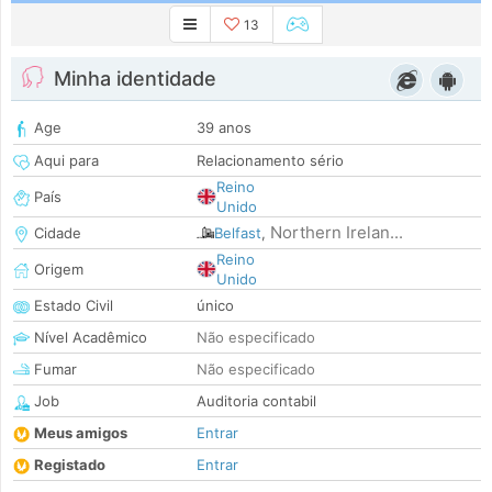
13
Minha identidade
Age
39 anos
Aqui para
Relacionamento sério
Reino
País
Unido
Northern Irelan...
Cidade
Belfast
,
Reino
Origem
Unido
Estado Civil
único
Nível Acadêmico
Não especificado
Fumar
Não especificado
Job
Auditoria contabil
Meus amigos
Entrar
Registado
Entrar