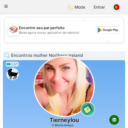
States
Dating
Toggle
Mode
Entrar
navigation
💖
Encontre seu par perfeito
💖
Baixe agora nosso aplicativo de namoro!
💕
💕
Encontros mulher Northern Ireland
0.9/1
2
Tierneylou
Muito tempo