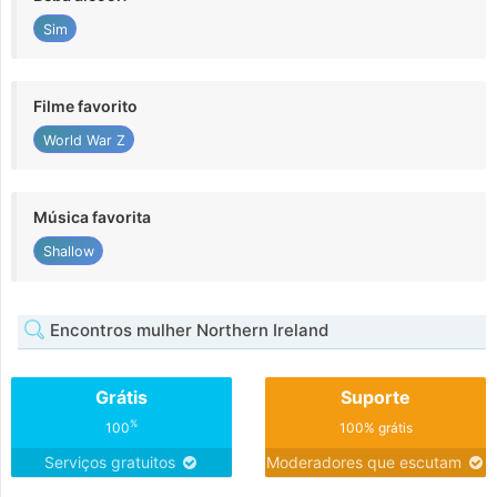
Sim
Filme favorito
World War Z
Música favorita
Shallow
Encontros mulher Northern Ireland
Grátis
Suporte
%
100
100% grátis
Serviços gratuitos
Moderadores que escutam