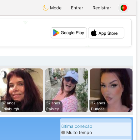
Mode
Entrar
Registrar
💖
💕
67 anos
57 anos
37 anos
Edinburgh
Paisley
Dundee
última conexão
Muito tempo