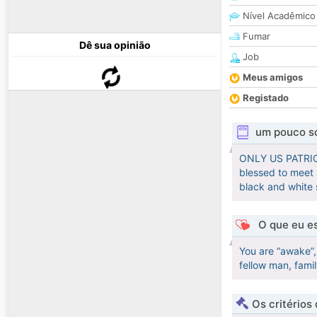
Nível Acadêmico
Fumar
Dê sua opinião
Job
Meus amigos
Registado
um pouco s
ONLY US PATRIOTS
blessed to meet 
black and white 
O que eu es
You are “awake”,
fellow man, fami
Os critérios