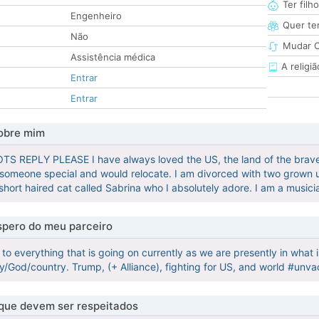
Ter filh
Engenheiro
Quer ter
Não
Mudar C
Assistência médica
A religiã
Entrar
Entrar
obre mim
 REPLY PLEASE I have always loved the US, the land of the brave an
someone special and would relocate. I am divorced with two grown up
short haired cat called Sabrina who I absolutely adore. I am a musici
pero do meu parceiro
 to everything that is going on currently as we are presently in wha
ly/God/country. Trump, (+ Alliance), fighting for US, and world #unv
 que devem ser respeitados