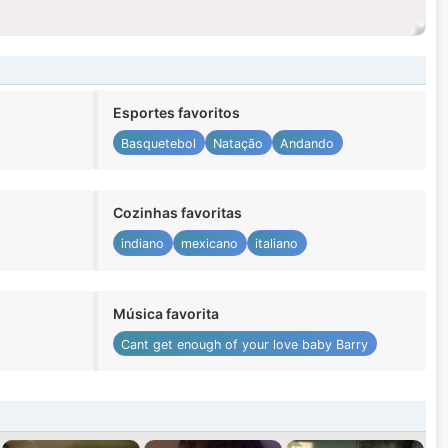
Esportes favoritos
Basquetebol
Natação
Andando
Cozinhas favoritas
indiano
mexicano
italiano
Música favorita
Cant get enough of your love baby Barry