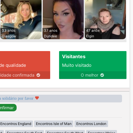
33 anos
37 anos
47 anos
Glasgow
Dundee
Elgin
Visitantes
 de qualidade
Muito visitado
lidade confirmada
O melhor
a solidário por favor
Encontros England
Encontros Isle of Man
Encontros London