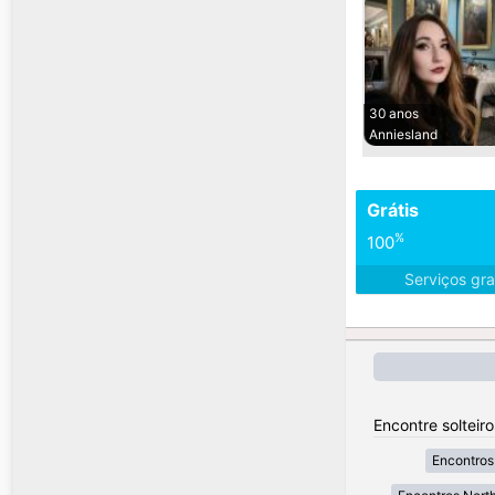
30 anos
Anniesland
Grátis
%
100
Serviços gra
Encontre solteir
Encontros 