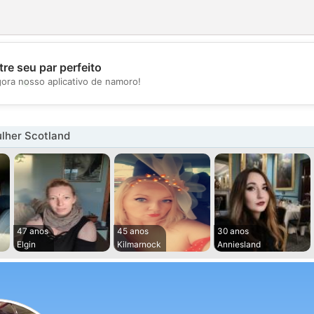
re seu par perfeito
💖
gora nosso aplicativo de namoro!
💕
lher Scotland
47 anos
45 anos
30 anos
Elgin
Kilmarnock
Anniesland