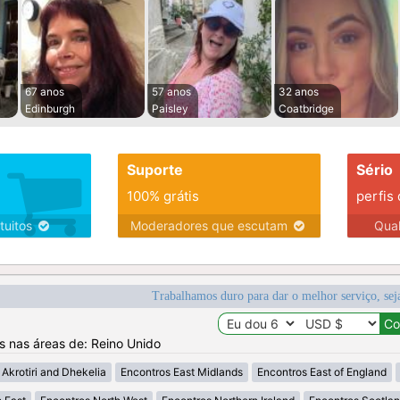
67 anos
57 anos
32 anos
Edinburgh
Paisley
Coatbridge
Suporte
Sério
100% grátis
perfis
tuitos
Moderadores que escutam
Qua
Trabalhamos duro para dar o melhor serviço, sej
os nas áreas de: Reino Unido
Akrotiri and Dhekelia
Encontros East Midlands
Encontros East of England