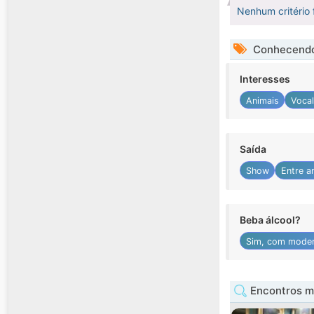
Nenhum critério 
Conhecendo
Interesses
Animais
Vocal
Saída
Show
Entre a
Beba álcool?
Sim, com mode
Encontros m