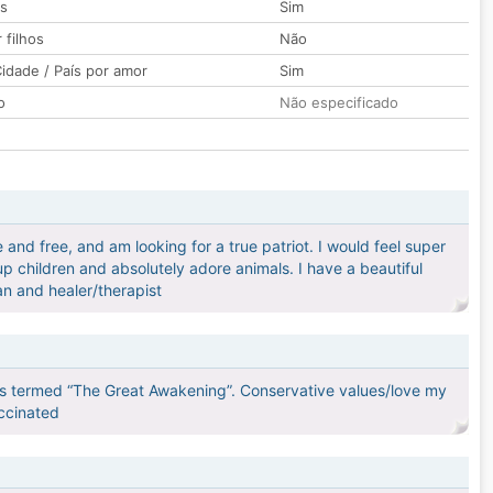
os
Sim
 filhos
Não
idade / País por amor
Sim
o
Não especificado
d free, and am looking for a true patriot. I would feel super
 children and absolutely adore animals. I have a beautiful
an and healer/therapist
t is termed “The Great Awakening”. Conservative values/love my
accinated