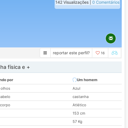
142 Visualizações |
0 Comentários
reportar este perfil?
16
a física e +
ndo por
Um homem
 olhos
Azul
cabelo
castanha
 corpo
Atlético
153 cm
57 Kg