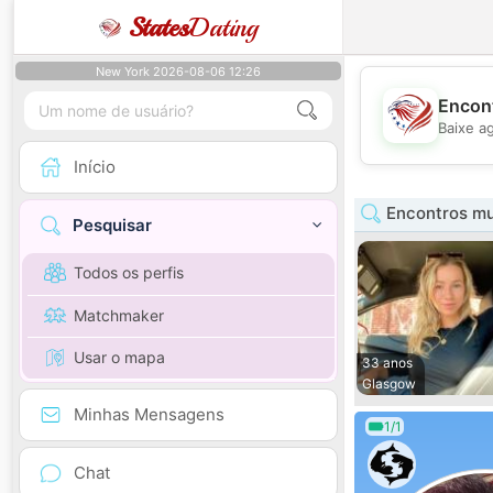
States
Dating
New York 2026-08-06 12:26
Encont
Baixe a
Início
Encontros mu
Pesquisar
Todos os perfis
Matchmaker
Usar o mapa
33 anos
Glasgow
Minhas Mensagens
1/1
Chat