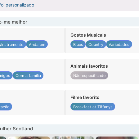
foi personalizado
-me melhor
Gostos Musicais
/Instrumento
Anda em
Blues
Country
Variedades
Animais favoritos
migos
Com a família
Não especificado
Filme favorito
ração
Breakfast at Tiffanys
ulher Scotland