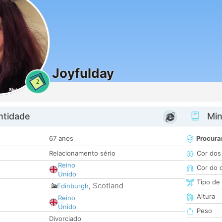
Joyfulday
2
ntidade
Minh
67 anos
Procura
Relacionamento sério
Cor dos
Reino
Cor do 
Unido
Tipo de
Scotland
Edinburgh
,
Altura
Reino
Unido
Peso
Divorciado