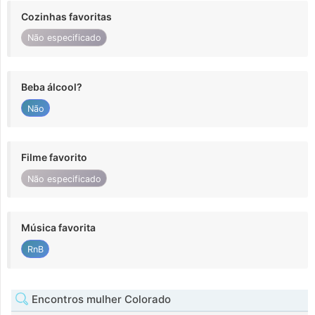
Cozinhas favoritas
Não especificado
Beba álcool?
Não
Filme favorito
Não especificado
Música favorita
RnB
Encontros mulher Colorado