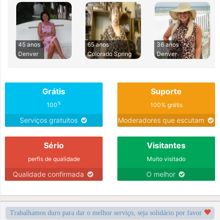
45 anos
65 anos
36 anos
Denver
Colorado Spring
Denver
Grátis
Suporte
%
100
100% grátis
Serviços gratuitos
Moderadores que escutam
Sério
Visitantes
perfis de qualidade
Muito visitado
Qualidade confirmada
O melhor
Trabalhamos duro para dar o melhor serviço, seja solidário por favor