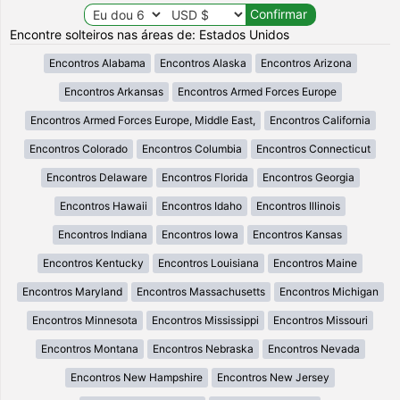
Encontre solteiros nas áreas de: Estados Unidos
Encontros Alabama
Encontros Alaska
Encontros Arizona
Encontros Arkansas
Encontros Armed Forces Europe
Encontros Armed Forces Europe, Middle East,
Encontros California
Encontros Colorado
Encontros Columbia
Encontros Connecticut
Encontros Delaware
Encontros Florida
Encontros Georgia
Encontros Hawaii
Encontros Idaho
Encontros Illinois
Encontros Indiana
Encontros Iowa
Encontros Kansas
Encontros Kentucky
Encontros Louisiana
Encontros Maine
Encontros Maryland
Encontros Massachusetts
Encontros Michigan
Encontros Minnesota
Encontros Mississippi
Encontros Missouri
Encontros Montana
Encontros Nebraska
Encontros Nevada
Encontros New Hampshire
Encontros New Jersey