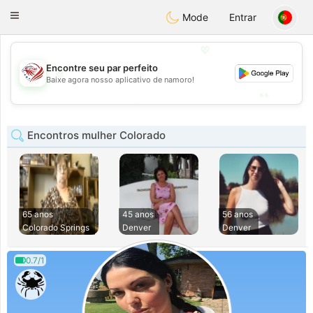
States
Dating
Toggle
Mode
Entrar
navigation
💖
Encontre seu par perfeito
💖
Baixe agora nosso aplicativo de namoro!
💕
💕
Encontros mulher Colorado
65 anos
45 anos
56 anos
Colorado Springs
Denver
Denver
0.7/1