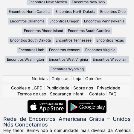
Encontros New Mexico
Encontros New York
Encontros North Carolina
Encontros North Dakota
Encontros Ohio
Encontros Oklahoma
Encontros Oregon
Encontros Pennsylvania
Encontros Rhode Island
Encontros South Carolina
Encontros South Dakota
Encontros Tennessee
Encontros Texas
Encontros Utah
Encontros Vermont
Encontros Virginia
Encontros Washington
Encontros West Virginia
Encontros Wisconsin
Encontros Wyoming
Notícias
|
Golpistas
|
Loja
|
Opiniões
Cookies e LGPD
|
Publicidade
|
Sobre nós
|
Privacidade
|
Termos de uso
|
Segurança infantil
|
Contato
|
FAQ
Rede de Encontros Americana Grátis – Unidos
Nós Conectamos
Hey there! Bem-vindo à comunidade mais diversa da América