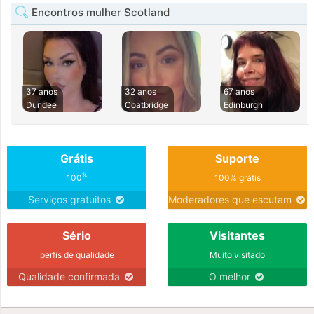
Encontros mulher Scotland
37 anos
32 anos
67 anos
Dundee
Coatbridge
Edinburgh
Grátis
Suporte
%
100
100% grátis
Serviços gratuitos
Moderadores que escutam
Sério
Visitantes
perfis de qualidade
Muito visitado
Qualidade confirmada
O melhor