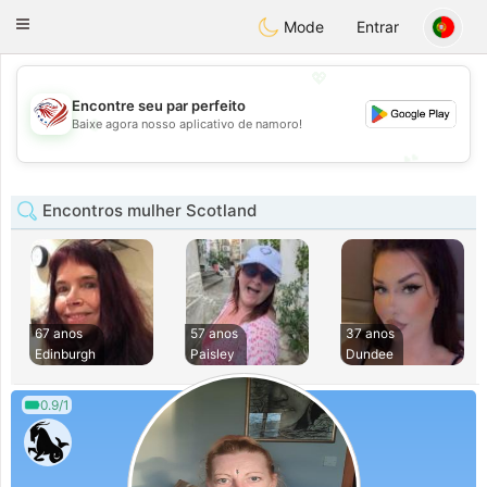
States
Dating
Toggle
Mode
Entrar
navigation
💖
Encontre seu par perfeito
💖
Baixe agora nosso aplicativo de namoro!
💕
💕
Encontros mulher Scotland
67 anos
57 anos
37 anos
Edinburgh
Paisley
Dundee
0.9/1