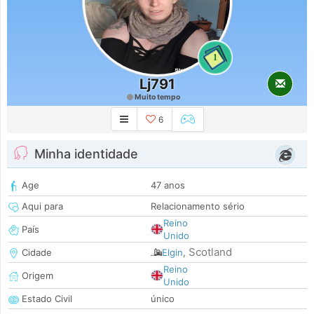
1
Lj791
Muito tempo
6
Minha identidade
Age
47 anos
Aqui para
Relacionamento sério
Reino
País
Unido
Scotland
Cidade
Elgin
,
Reino
Origem
Unido
Estado Civil
único