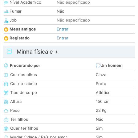
Nível Acadêmico
Não especificado
Fumar
Não
Job
Não especificado
Meus amigos
Entrar
Registado
Entrar
Minha física e +
Procurando por
Um homem
Cor dos olhos
Cinza
Cor do cabelo
Preto
Tipo de corpo
Atlético
Altura
156 cm
Peso
22 Kg
Ter filhos
Não
Quer ter filhos
Sim
Mudar Cidade / País por amor
Sim