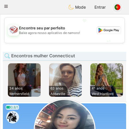
States
Dating
Toggle
Mode
Entrar
navigation
💖
Encontre seu par perfeito
💖
Baixe agora nosso aplicativo de namoro!
💕
💕
Encontros mulher Connecticut
34 anos
63 anos
41 anos
Wethersfield
Abbeville
West Hartford
0.8/1