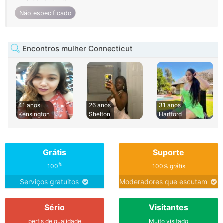
Não especificado
Encontros mulher Connecticut
41 anos
26 anos
31 anos
Kensington
Shelton
Hartford
Grátis
Suporte
%
100
100% grátis
Serviços gratuitos
Moderadores que escutam
Sério
Visitantes
perfis de qualidade
Muito visitado