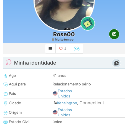
2
Rose00
Muito tempo
4
Minha identidade
Age
41 anos
Aqui para
Relacionamento sério
Estados
País
Unidos
Connecticut
Cidade
Kensington
,
Estados
Origem
Unidos
Estado Civil
único