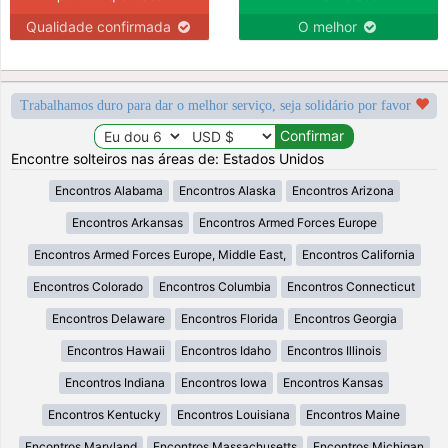
Qualidade confirmada
O melhor
Trabalhamos duro para dar o melhor serviço, seja solidário por favor
Encontre solteiros nas áreas de: Estados Unidos
Encontros Alabama
Encontros Alaska
Encontros Arizona
Encontros Arkansas
Encontros Armed Forces Europe
Encontros Armed Forces Europe, Middle East,
Encontros California
Encontros Colorado
Encontros Columbia
Encontros Connecticut
Encontros Delaware
Encontros Florida
Encontros Georgia
Encontros Hawaii
Encontros Idaho
Encontros Illinois
Encontros Indiana
Encontros Iowa
Encontros Kansas
Encontros Kentucky
Encontros Louisiana
Encontros Maine
Encontros Maryland
Encontros Massachusetts
Encontros Michigan