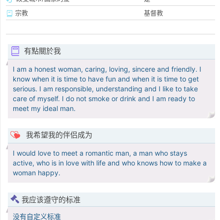
宗教
基督教
有點關於我
I am a honest woman, caring, loving, sincere and friendly. I
know when it is time to have fun and when it is time to get
serious. I am responsible, understanding and I like to take
care of myself. I do not smoke or drink and I am ready to
meet my ideal man.
我希望我的伴侣成为
I would love to meet a romantic man, a man who stays
active, who is in love with life and who knows how to make a
woman happy.
我应该遵守的标准
没有自定义标准