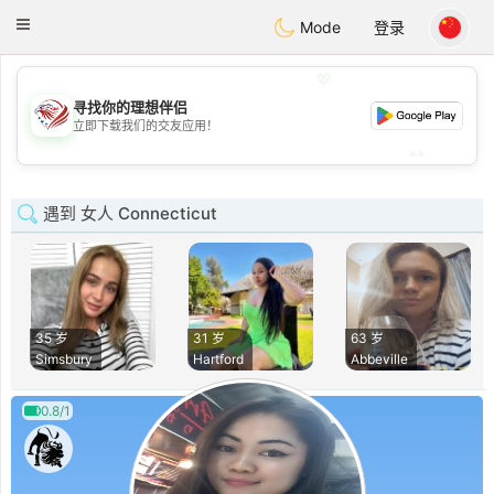
States
Dating
Toggle
Mode
登录
navigation
💖
寻找你的理想伴侣
💖
立即下载我们的交友应用！
💕
💕
遇到 女人 Connecticut
35 岁
31 岁
63 岁
Simsbury
Hartford
Abbeville
0.8/1