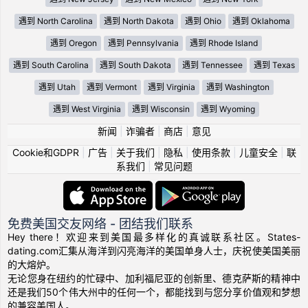
遇到 North Carolina
遇到 North Dakota
遇到 Ohio
遇到 Oklahoma
遇到 Oregon
遇到 Pennsylvania
遇到 Rhode Island
遇到 South Carolina
遇到 South Dakota
遇到 Tennessee
遇到 Texas
遇到 Utah
遇到 Vermont
遇到 Virginia
遇到 Washington
遇到 West Virginia
遇到 Wisconsin
遇到 Wyoming
新闻
|
诈骗者
|
商店
|
意见
Cookie和GDPR
|
广告
|
关于我们
|
隐私
|
使用条款
|
儿童安全
|
联
系我们
|
常见问题
免费美国交友网络 - 团结我们联系
Hey there！欢迎来到美国最多样化的真诚联系社区。States-
dating.com汇集从海洋到闪亮海洋的美国单身人士，庆祝使美国美丽
的大熔炉。
无论您身在纽约的忙碌中、加利福尼亚的创新里、德克萨斯的精神中
还是我们50个伟大州中的任何一个，都能找到与您分享价值观和梦想
的兼容美国人。