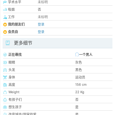
学术水平
未标明
吸烟
否
工作
未标明
我的朋友们
登录
会员自
登录
更多细节
正在尋找
一个男人
眼睛
灰色
头发
黑色
身体
运动员
高度
156 cm
Weight
22 Kg
有孩子们
否
想生孩子
是
改变城市/国家的爱
是