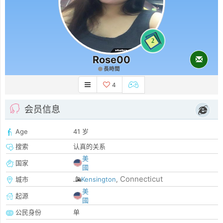
2
Rose00
長時間
4
会员信息
Age
41 岁
搜索
认真的关系
美
国家
國
Connecticut
城市
Kensington
,
美
起源
國
公民身份
单