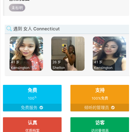
未标明
遇到 女人 Connecticut
41 岁
26 岁
41 岁
Kensington
Shelton
Kensington
免费
支持
%
100
100%免费
免费服务
倾听的管理员
认真
访客
优质档案
访问量很高